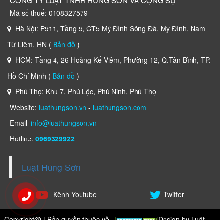
CÔNG TY LUẬT TNHH HÙNG SƠN VÀ CỘNG SỰ
Mã số thuế: 0108327579
Hà Nội: P911, Tầng 9, CT5 Mỹ Đình Sông Đà, Mỹ Đình, Nam
Từ Liêm, HN (
Bản đồ
)
HCM: Tầng 4, 26 Hoàng Kế Viêm, Phường 12, Q.Tân Bình, TP.
Hồ Chí Minh (
Bản đồ
)
Phú Thọ: Khu 7, Phú Lộc, Phù Ninh, Phú Thọ
Website:
luathungson.vn
-
luathungson.com
Email:
info@luathungson.vn
Hotline:
0969329922
Luật Hùng Sơn
Kênh Youtube
Twitter
Copyright@ | Bản quyền thuộc về
Design by
Luật