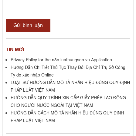
TIN MỚI
Privacy Policy for the n8n.luathungson.vn Application
Hướng Dẫn Chi Tiết Thủ Tục Thay Đổi Địa Chỉ Trụ Sở Công
Ty do xác nhập Online
LUẬT SƯ HƯỚNG DẪN MÔ TẢ NHÃN HIỆU ĐÚNG QUY ĐỊNH
PHÁP LUẬT VIỆT NAM
HƯỚNG DẪN QUY TRÌNH XIN CẤP GIẤY PHÉP LAO ĐỘNG
CHO NGƯỜI NƯỚC NGOÀI TẠI VIỆT NAM
HƯỚNG DẪN CÁCH MÔ TẢ NHÃN HIỆU ĐÚNG QUY ĐỊNH
PHÁP LUẬT VIỆT NAM