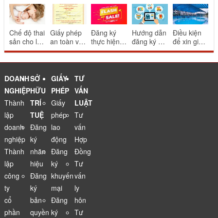
Chế độ thai
Giấy phép
Đăng ký
Hướng dẫn
Điều kiện
sản cho lao
an toàn vệ
thực hiện
đăng ký và
để xin giấy
động nữ
sinh thực
khuyến mại
thông báo
phép bể
sinh con
phẩm cho
mang tính
website
bơi
nhà hàng
may rủi
thương mại
ăn uống
điện tử
DOANH
SỞ
GIẤY
TƯ
NGHIỆP
HỮU
PHÉP
VẤN
Thành
TRÍ
Giấy
LUẬT
lập
TUỆ
phép
Tư
doanh
Đăng
lao
vấn
nghiệp
ký
động
Hợp
Thành
nhãn
Đăng
Đồng
lập
hiệu
ký
Tư
công
Đăng
khuyến
vấn
ty
ký
mại
ly
cổ
bản
Đăng
hôn
phần
quyền
ký
Tư