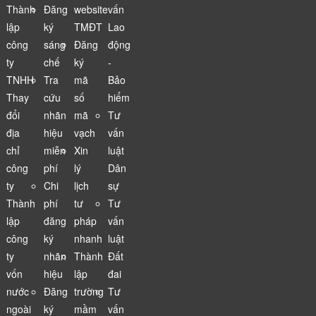
Thành
Đăng
website
vấn
lập
ký
TMĐT
Lao
công
sáng
Đăng
động
ty
chế
ký
-
TNHH
Tra
mã
Bảo
Thay
cứu
số
hiểm
đổi
nhãn
mã
Tư
địa
hiệu
vạch
vấn
chỉ
miễn
Xin
luật
công
phí
lý
Dân
ty
Chi
lịch
sự
Thành
phí
tư
Tư
lập
đăng
pháp
vấn
công
ký
nhanh
luật
ty
nhãn
Thành
Đất
vốn
hiệu
lập
đai
nước
Đăng
trường
Tư
ngoài
ký
mầm
vấn