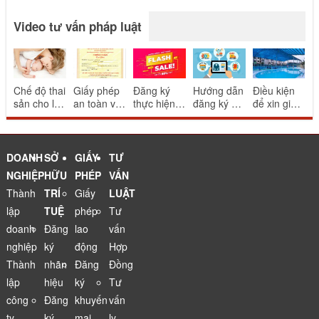
Video tư vấn pháp luật
Chế độ thai
Giấy phép
Đăng ký
Hướng dẫn
Điều kiện
sản cho lao
an toàn vệ
thực hiện
đăng ký và
để xin giấy
động nữ
sinh thực
khuyến mại
thông báo
phép bể
sinh con
phẩm cho
mang tính
website
bơi
nhà hàng
may rủi
thương mại
ăn uống
điện tử
DOANH
SỞ
GIẤY
TƯ
NGHIỆP
HỮU
PHÉP
VẤN
Thành
TRÍ
Giấy
LUẬT
lập
TUỆ
phép
Tư
doanh
Đăng
lao
vấn
nghiệp
ký
động
Hợp
Thành
nhãn
Đăng
Đồng
lập
hiệu
ký
Tư
công
Đăng
khuyến
vấn
ty
ký
mại
ly