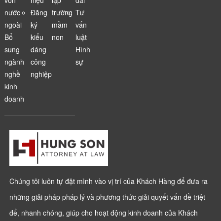
nước
Đăng
trường
Tư
ngoài
ký
mầm
vấn
Bổ
kiểu
non
luật
sung
dáng
Hình
ngành
công
sự
nghề
nghiệp
kinh
doanh
Chúng tôi luôn tự đặt mình vào vị trí của Khách Hàng để đưa ra
những giải pháp pháp lý và phương thức giải quyết vấn đề triệt
để, nhanh chóng, giúp cho hoạt động kinh doanh của Khách