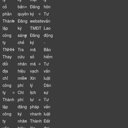
cổ
bản
Đăng
hôn
phần
quyền
ký
Tư
Thành
Đăng
website
vấn
lập
ký
TMĐT
Lao
công
sáng
Đăng
động
ty
chế
ký
-
TNHH
Tra
mã
Bảo
Thay
cứu
số
hiểm
đổi
nhãn
mã
Tư
địa
hiệu
vạch
vấn
chỉ
miễn
Xin
luật
công
phí
lý
Dân
ty
Chi
lịch
sự
Thành
phí
tư
Tư
lập
đăng
pháp
vấn
công
ký
nhanh
luật
ty
nhãn
Thành
Đất
vốn
hiệu
lập
đai