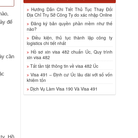
Hướng Dẫn Chi Tiết Thủ Tục Thay Đổi
nào,
Địa Chỉ Trụ Sở Công Ty do xác nhập Online
này để
Đăng ký bản quyền phần mềm như thế
nào?
Điều kiện, thủ tục thành lập công ty
logistics chi tiết nhất
Hồ sơ xin visa 482 chuẩn Úc, Quy trình
ày cần
xin visa 482
Tất tần tật thông tin về visa 482 Úc
ặc
Visa 491 – Định cư Úc lâu dài với số vốn
khiêm tốn
Dịch Vụ Làm Visa 190 Và Visa 491
 ty. Hồ