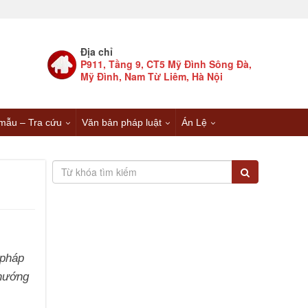
Địa chỉ
P911, Tầng 9, CT5 Mỹ Đình Sông Đà,
Mỹ Đình, Nam Từ Liêm, Hà Nội
mẫu – Tra cứu
Văn bản pháp luật
Án Lệ
 pháp
 hướng