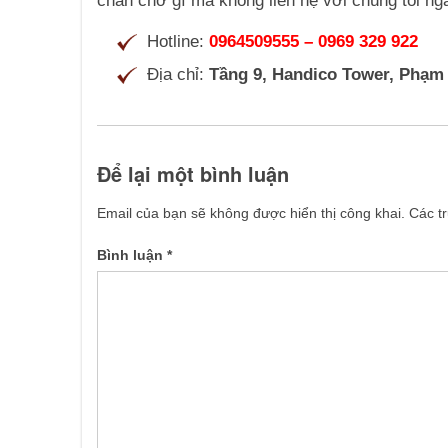
chần chờ gì mà không liên hệ với chúng tôi ng
Hotline:
0964509555 – 0969 329 922
Địa chỉ:
Tầng 9, Handico Tower, Phạm
Để lại một bình luận
Email của bạn sẽ không được hiển thị công khai.
Các t
Bình luận
*