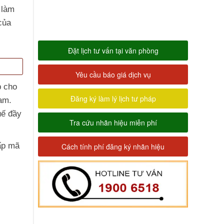
 làm
của
Đặt lịch tư vấn tại văn phòng
Yêu cầu báo giá dịch vụ
p cho
Đăng ký làm lý lịch tư pháp
am.
uế đầy
Tra cứu nhãn hiệu miễn phí
ấp mã
Cách tính phí đăng ký nhãn hiệu