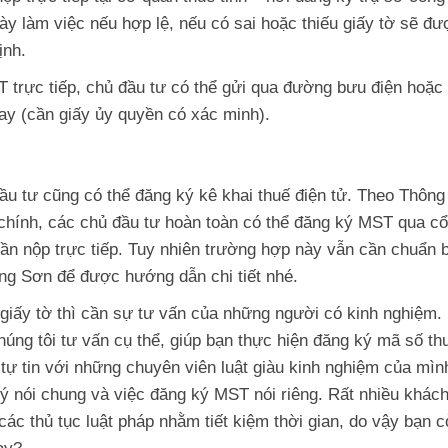
ày làm việc nếu hợp lệ, nếu có sai hoặc thiếu giấy tờ sẽ đư
ịnh.
 trực tiếp, chủ đầu tư có thể gửi qua đường bưu điện hoặc
hay (cần giấy ủy quyền có xác minh).
đầu tư cũng có thể đăng ký kê khai thuế điện tử. Theo Thông
chính, các chủ đầu tư hoàn toàn có thể đăng ký MST qua c
ần nộp trực tiếp. Tuy nhiên trường hợp này vẫn cần chuẩn b
Hùng Sơn để được hướng dẫn chi tiết nhé.
 giấy tờ thì cần sự tư vấn của những người có kinh nghiệm.
úng tôi tư vấn cụ thể, giúp bạn thực hiện đăng ký mã số th
tự tin với những chuyên viên luật giàu kinh nghiệm của mìn
 lý nói chung và việc đăng ký MST nói riêng. Rất nhiều khác
các thủ tục luật pháp nhằm tiết kiệm thời gian, do vậy bạn c