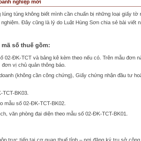
oanh nghiệp mới
lúng túng không biết mình cần chuẩn bị những loại giấy tờ 
 nghiệm. Đây cũng là lý do Luật Hùng Sơn chia sẻ bài viết 
ý mã số thuế gồm:
số 02-ĐK-TCT và bảng kê kèm theo nếu có. Trên mẫu đơn n
 đơn vị chủ quản thông báo.
doanh (không cần công chứng), Giấy chứng nhận đầu tư ho
K-TCT-BK03.
eo mẫu số 02-ĐK-TCT-BK02.
ịch, văn phòng đại diện theo mẫu số 02-ĐK-TCT-BK01.
ộp trực tiếp tại cơ quan thuế tỉnh – nơi đăng ký trụ sở công