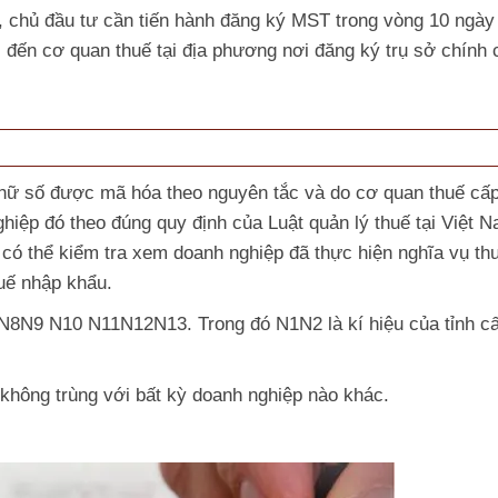
, chủ đầu tư cần tiến hành đăng ký MST trong vòng 10 ngày
i đến cơ quan thuế tại địa phương nơi đăng ký trụ sở chính 
chữ số được mã hóa theo nguyên tắc và do cơ quan thuế cấ
hiệp đó theo đúng quy định của Luật quản lý thuế tại Việt N
ó thể kiểm tra xem doanh nghiệp đã thực hiện nghĩa vụ th
uế nhập khẩu.
9 N10 N11N12N13. Trong đó N1N2 là kí hiệu của tỉnh c
không trùng với bất kỳ doanh nghiệp nào khác.