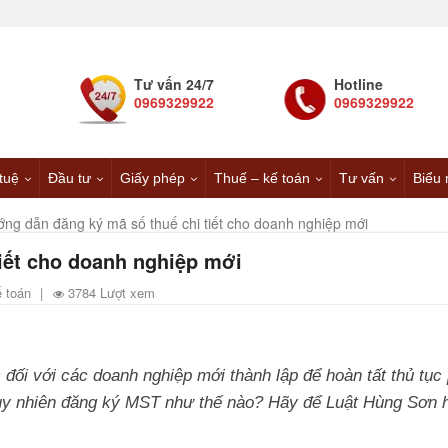
Tư vấn 24/7
Hotline
0969329922
0969329922
 tuệ
Đầu tư
Giấy phép
Thuế – kế toán
Tư vấn
Biểu 
ng dẫn đăng ký mã số thuế chi tiết cho doanh nghiệp mới
iết cho doanh nghiệp mới
ế toán
|
3784 Lượt xem
 đối với các doanh nghiệp mới thành lập để hoàn tất thủ tục
 Tuy nhiên đăng ký MST như thế nào? Hãy để Luật Hùng Sơn