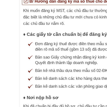
B/ Hướng dẫn đăng ký mã số thuế cho d
Khi muốn đăng ký MST, các chủ đầu tư thường 
đặc biệt là những chủ đầu tư mới chưa có kinh
các chủ đầu tư nắm rõ.
♦ Các giấy tờ cần chuẩn bị để đăng k
Đơn đăng ký thuế được điền theo mẫu 
điền rõ mã số thuế (gồm 13 số) đã được
Bản sao Giấy chứng nhận đăng ký kinh 
Quyết định thành lập doanh nghiệp.
Bản kê nhà thầu dựa theo mẫu số 02-Đ
Bản kê danh sách các kho hàng dựa th
Bản kê danh sách các văn phòng giao d
♦ Nơi nộp hồ sơ
Khi đã chuẩn bị đầy đủ hồ sơ, chủ đầu tư cần n