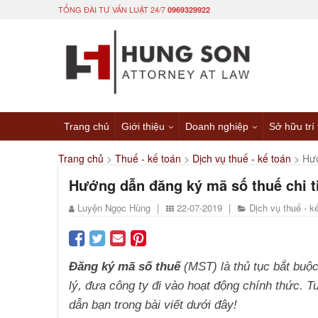
TỔNG ĐÀI TƯ VẤN LUẬT 24/7
0969329922
Trang chủ
Giới thiệu
Doanh nghiệp
Sở hữu trí
Trang chủ
>
Thuế - kế toán
>
Dịch vụ thuế - kế toán
>
Hướ
Hướng dẫn đăng ký mã số thuế chi t
Luyện Ngọc Hùng
|
22-07-2019
|
Dịch vụ thuế - k
Đăng ký mã số thuế
(MST) là thủ tục bắt buộc
lý, đưa công ty đi vào hoạt động chính thức.
dẫn bạn trong bài viết dưới đây!