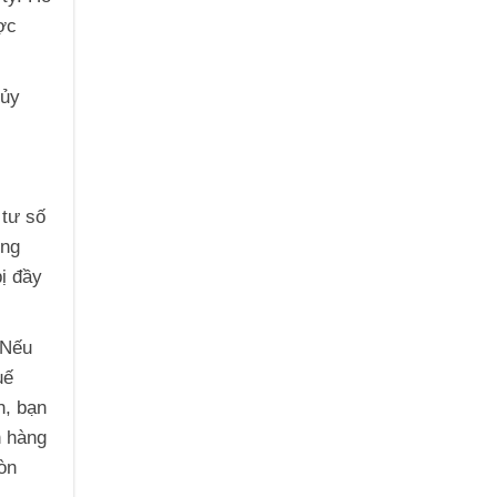
ợc
 ủy
 tư số
ổng
ị đầy
 Nếu
uế
h, bạn
h hàng
òn