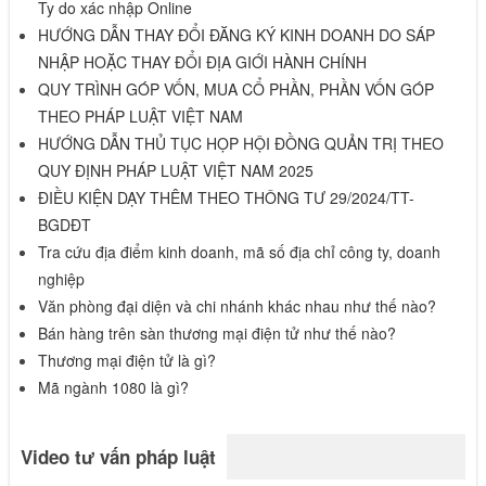
Ty do xác nhập Online
HƯỚNG DẪN THAY ĐỔI ĐĂNG KÝ KINH DOANH DO SÁP
NHẬP HOẶC THAY ĐỔI ĐỊA GIỚI HÀNH CHÍNH
QUY TRÌNH GÓP VỐN, MUA CỔ PHẦN, PHẦN VỐN GÓP
THEO PHÁP LUẬT VIỆT NAM
HƯỚNG DẪN THỦ TỤC HỌP HỘI ĐỒNG QUẢN TRỊ THEO
QUY ĐỊNH PHÁP LUẬT VIỆT NAM 2025
ĐIỀU KIỆN DẠY THÊM THEO THÔNG TƯ 29/2024/TT-
BGDĐT
Tra cứu địa điểm kinh doanh, mã số địa chỉ công ty, doanh
nghiệp
Văn phòng đại diện và chi nhánh khác nhau như thế nào?
Bán hàng trên sàn thương mại điện tử như thế nào?
Thương mại điện tử là gì?
Mã ngành 1080 là gì?
Video tư vấn pháp luật