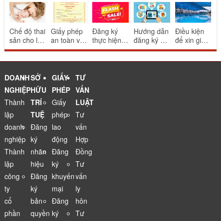
Chế độ thai
Giấy phép
Đăng ký
Hướng dẫn
Điều kiện
sản cho lao
an toàn vệ
thực hiện
đăng ký và
để xin giấy
động nữ
sinh thực
khuyến mại
thông báo
phép bể
sinh con
phẩm cho
mang tính
website
bơi
nhà hàng
may rủi
thương mại
ăn uống
điện tử
DOANH
SỞ
GIẤY
TƯ
NGHIỆP
HỮU
PHÉP
VẤN
Thành
TRÍ
Giấy
LUẬT
lập
TUỆ
phép
Tư
doanh
Đăng
lao
vấn
nghiệp
ký
động
Hợp
Thành
nhãn
Đăng
Đồng
lập
hiệu
ký
Tư
công
Đăng
khuyến
vấn
ty
ký
mại
ly
cổ
bản
Đăng
hôn
phần
quyền
ký
Tư