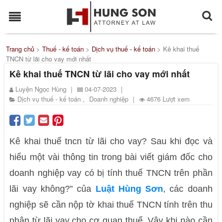
Trang chủ
>
Thuế - kế toán
>
Dịch vụ thuế - kế toán
>
Kê khai thuế
TNCN từ lãi cho vay mới nhất
Kê khai thuế TNCN từ lãi cho vay mới nhất
Luyện Ngọc Hùng
|
04-07-2023
|
Dịch vụ thuế - kế toán
,
Doanh nghiệp
|
4676 Lượt xem
Kê khai thuế tncn từ lãi cho vay? Sau khi đọc và
hiểu một vài thông tin trong bài viết giám đốc cho
doanh nghiệp vay có bị tính thuế TNCN trên phần
lãi vay không?” của
Luật Hùng Sơn
, các doanh
nghiệp sẽ cần nộp
tờ khai thuế TNCN tính trên thu
nhập từ lãi vay
cho cơ quan thuế. Vậy khi nào cần