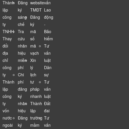
Thành
Đăng
website
vấn
lập
ký
TMĐT
Lao
công
sáng
Đăng
động
ty
chế
ký
-
TNHH
Tra
mã
Bảo
Thay
cứu
số
hiểm
đổi
nhãn
mã
Tư
địa
hiệu
vạch
vấn
chỉ
miễn
Xin
luật
công
phí
lý
Dân
ty
Chi
lịch
sự
Thành
phí
tư
Tư
lập
đăng
pháp
vấn
công
ký
nhanh
luật
ty
nhãn
Thành
Đất
vốn
hiệu
lập
đai
nước
Đăng
trường
Tư
ngoài
ký
mầm
vấn