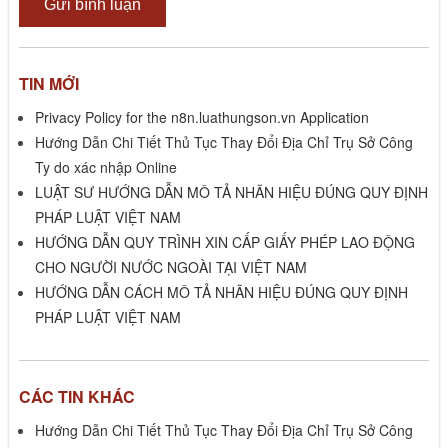
TIN MỚI
Privacy Policy for the n8n.luathungson.vn Application
Hướng Dẫn Chi Tiết Thủ Tục Thay Đổi Địa Chỉ Trụ Sở Công
Ty do xác nhập Online
LUẬT SƯ HƯỚNG DẪN MÔ TẢ NHÃN HIỆU ĐÚNG QUY ĐỊNH
PHÁP LUẬT VIỆT NAM
HƯỚNG DẪN QUY TRÌNH XIN CẤP GIẤY PHÉP LAO ĐỘNG
CHO NGƯỜI NƯỚC NGOÀI TẠI VIỆT NAM
HƯỚNG DẪN CÁCH MÔ TẢ NHÃN HIỆU ĐÚNG QUY ĐỊNH
PHÁP LUẬT VIỆT NAM
CÁC TIN KHÁC
Hướng Dẫn Chi Tiết Thủ Tục Thay Đổi Địa Chỉ Trụ Sở Công