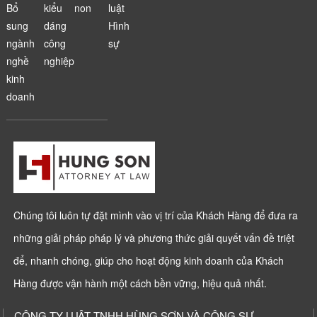
Bổ
kiểu
non
luật
sung
dáng
Hình
ngành
công
sự
nghề
nghiệp
kinh
doanh
Chúng tôi luôn tự đặt mình vào vị trí của Khách Hàng để đưa ra
những giải pháp pháp lý và phương thức giải quyết vấn đề triệt
để, nhanh chóng, giúp cho hoạt động kinh doanh của Khách
Hàng được vận hành một cách bền vững, hiệu quả nhất.
CÔNG TY LUẬT TNHH HÙNG SƠN VÀ CỘNG SỰ