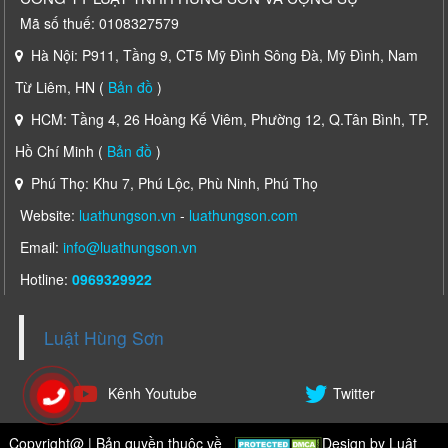
Mã số thuế: 0108327579
Hà Nội: P911, Tầng 9, CT5 Mỹ Đình Sông Đà, Mỹ Đình, Nam
Từ Liêm, HN (
Bản đồ
)
HCM: Tầng 4, 26 Hoàng Kế Viêm, Phường 12, Q.Tân Bình, TP.
Hồ Chí Minh (
Bản đồ
)
Phú Thọ: Khu 7, Phú Lộc, Phù Ninh, Phú Thọ
Website:
luathungson.vn
-
luathungson.com
Email:
info@luathungson.vn
Hotline:
0969329922
Luật Hùng Sơn
Kênh Youtube
Twitter
Copyright@ | Bản quyền thuộc về
Design by
Luật