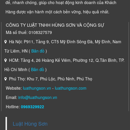
để, nhanh chóng, giúp cho hoạt động kinh doanh của Khách
Hàng được vận hành một cách bền vững, hiệu quả nhất.
CÔNG TY LUẬT TNHH HÙNG SƠN VÀ CỘNG SỰ
Mã số thuế: 0108327579
Hà Nội: P911, Tầng 9, CT5 Mỹ Đình Sông Đà, Mỹ Đình, Nam
Từ Liêm, HN (
Bản đồ
)
HCM: Tầng 4, 26 Hoàng Kế Viêm, Phường 12, Q.Tân Bình, TP.
Hồ Chí Minh (
Bản đồ
)
Phú Thọ: Khu 7, Phú Lộc, Phù Ninh, Phú Thọ
Website:
luathungson.vn
-
luathungson.com
Email:
info@luathungson.vn
Hotline:
0969329922
Luật Hùng Sơn