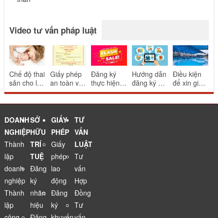
Video tư vấn pháp luật
Chế độ thai
Giấy phép
Đăng ký
Hướng dẫn
Điều kiện
sản cho lao
an toàn vệ
thực hiện
đăng ký và
để xin giấy
động nữ
sinh thực
khuyến mại
thông báo
phép bể
sinh con
phẩm cho
mang tính
website
bơi
nhà hàng
may rủi
thương mại
ăn uống
điện tử
DOANH
SỞ
GIẤY
TƯ
NGHIỆP
HỮU
PHÉP
VẤN
Thành
TRÍ
Giấy
LUẬT
lập
TUỆ
phép
Tư
doanh
Đăng
lao
vấn
nghiệp
ký
động
Hợp
Thành
nhãn
Đăng
Đồng
lập
hiệu
ký
Tư
công
Đăng
khuyến
vấn