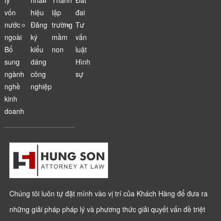
vốn
hiệu
lập
đai
nước
Đăng
trường
Tư
ngoài
ký
mầm
vấn
Bổ
kiểu
non
luật
sung
dáng
Hình
ngành
công
sự
nghề
nghiệp
kinh
doanh
Chúng tôi luôn tự đặt mình vào vị trí của Khách Hàng để đưa ra
những giải pháp pháp lý và phương thức giải quyết vấn đề triệt