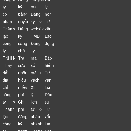
ty
ký
mại
ly
cổ
bản
Đăng
hôn
phần
quyền
ký
Tư
Thành
Đăng
website
vấn
lập
ký
TMĐT
Lao
công
sáng
Đăng
động
ty
chế
ký
-
TNHH
Tra
mã
Bảo
Thay
cứu
số
hiểm
đổi
nhãn
mã
Tư
địa
hiệu
vạch
vấn
chỉ
miễn
Xin
luật
công
phí
lý
Dân
ty
Chi
lịch
sự
Thành
phí
tư
Tư
lập
đăng
pháp
vấn
công
ký
nhanh
luật
ty
nhãn
Thành
Đất