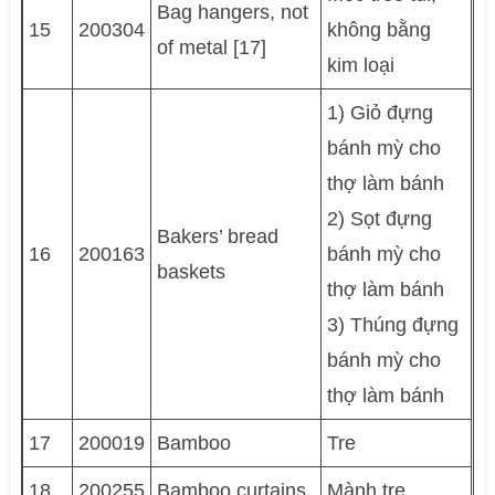
Bag hangers, not
15
200304
không bằng
of metal [17]
kim loại
1) Giỏ đựng
bánh mỳ cho
thợ làm bánh
2) Sọt đựng
Bakers’ bread
16
200163
bánh mỳ cho
baskets
thợ làm bánh
3) Thúng đựng
bánh mỳ cho
thợ làm bánh
17
200019
Bamboo
Tre
18
200255
Bamboo curtains
Mành tre