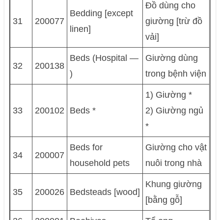
Đồ dùng cho
Bedding [except
31
200077
giường [trừ đồ
linen]
vải]
Beds (Hospital —
Giường dùng
32
200138
)
trong bệnh viện
1) Giường *
33
200102
Beds *
2) Giường ngủ
*
Beds for
Giường cho vật
34
200007
household pets
nuôi trong nhà
Khung giường
35
200026
Bedsteads [wood]
[bằng gỗ]