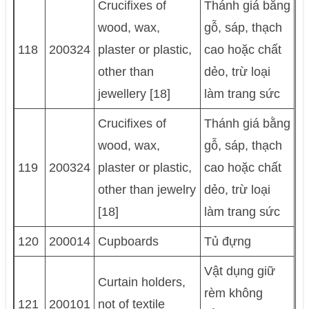
Crucifixes of
Thánh giá bằng
wood, wax,
gỗ, sáp, thạch
118
200324
plaster or plastic,
cao hoặc chất
other than
dẻo, trừ loại
jewellery [18]
làm trang sức
Crucifixes of
Thánh giá bằng
wood, wax,
gỗ, sáp, thạch
119
200324
plaster or plastic,
cao hoặc chất
other than jewelry
dẻo, trừ loại
[18]
làm trang sức
120
200014
Cupboards
Tủ đựng
Vật dụng giữ
Curtain holders,
rèm không
121
200101
not of textile