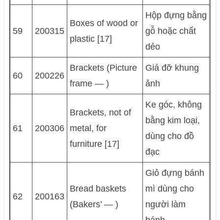
Hộp đựng bằng
Boxes of wood or
59
200315
gỗ hoặc chất
plastic [17]
dẻo
Brackets (Picture
Giá đỡ khung
60
200226
frame — )
ảnh
Ke góc, không
Brackets, not of
bằng kim loại,
61
200306
metal, for
dùng cho đồ
furniture [17]
đạc
Giỏ đựng bánh
Bread baskets
mì dùng cho
62
200163
(Bakers’ — )
người làm