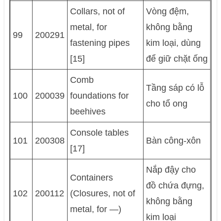
Collars, not of
Vòng đệm,
metal, for
không bằng
99
200291
fastening pipes
kim loại, dùng
[15]
để giữ chặt ống
Comb
Tầng sáp có lỗ
100
200039
foundations for
cho tổ ong
beehives
Console tables
101
200308
Bàn công-xôn
[17]
Nắp đậy cho
Containers
đồ chứa đựng,
102
200112
(Closures, not of
không bằng
metal, for —)
kim loại