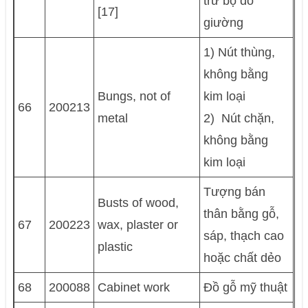
trừ bộ đồ
[17]
giường
1) Nút thùng,
không bằng
Bungs, not of
kim loại
66
200213
metal
2) Nút chặn,
không bằng
kim loại
Tượng bán
Busts of wood,
thân bằng gỗ,
67
200223
wax, plaster or
sáp, thạch cao
plastic
hoặc chất dẻo
68
200088
Cabinet work
Ðồ gỗ mỹ thuật