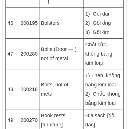
— )
1) Gối dài
46
200195
Bolsters
2) Gối ống
3) Gối ôm
Chốt cửa,
Bolts (Door — )
47
200280
không bằng
not of metal
kim loại
1) Then, không
Bolts, not of
bằng kim loại
48
200218
metal
2) Chốt, không
bằng kim loại
Book rests
Giá sách [đồ
49
200270
[furniture]
đạc]