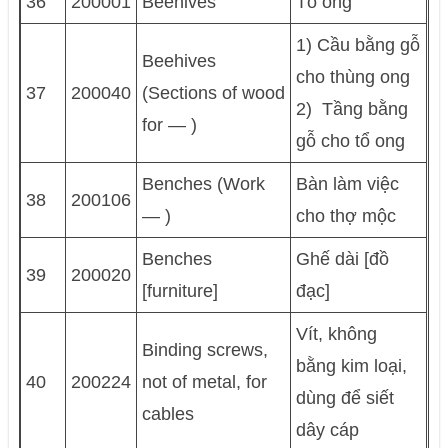
36
200001
Beehives
Tổ ong
1) Cầu bằng gỗ
Beehives
cho thùng ong
37
200040
(Sections of wood
2) Tầng bằng
for — )
gỗ cho tổ ong
Benches (Work
Bàn làm việc
38
200106
— )
cho thợ mộc
Benches
Ghế dài [đồ
39
200020
[furniture]
đạc]
Vít, không
Binding screws,
bằng kim loại,
40
200224
not of metal, for
dùng để siết
cables
dây cáp