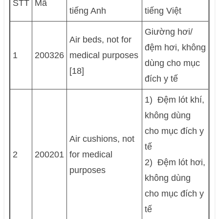
STT
Mã
tiếng Anh
tiếng Việt
Giường hơi/
Air beds, not for
đệm hơi, không
1
200326
medical purposes
dùng cho mục
[18]
đích y tế
1) Ðệm lót khí,
không dùng
cho mục đích y
Air cushions, not
tế
2
200201
for medical
2) Ðệm lót hơi,
purposes
không dùng
cho mục đích y
tế