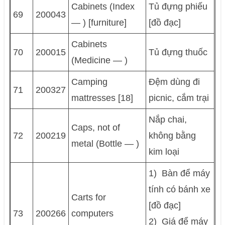
Cabinets (Index
Tủ đựng phiếu
69
200043
— ) [furniture]
[đồ đạc]
Cabinets
70
200015
Tủ đựng thuốc
(Medicine — )
Camping
Đệm dùng đi
71
200327
mattresses [18]
picnic, cắm trại
Nắp chai,
Caps, not of
72
200219
không bằng
metal (Bottle — )
kim loại
1) Bàn để máy
tính có bánh xe
Carts for
[đồ đạc]
73
200266
computers
2) Giá để máy