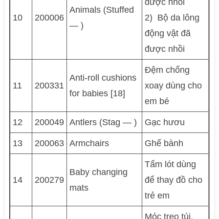
được nhồi
Animals (Stuffed
10
200006
2) Bộ da lông
— )
động vật đã
được nhồi
Đệm chống
Anti-roll cushions
11
200331
xoay dùng cho
for babies [18]
em bé
12
200049
Antlers (Stag — )
Gạc hươu
13
200063
Armchairs
Ghế bành
Tấm lót dùng
Baby changing
14
200279
để thay đồ cho
mats
trẻ em
Móc treo túi,