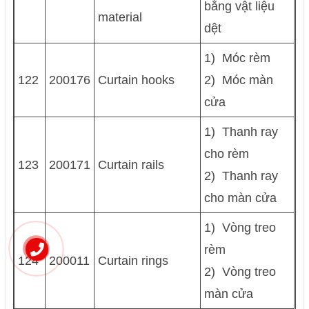
bằng vật liệu
material
dệt
1) Móc rèm
122
200176
Curtain hooks
2) Móc màn
cửa
1) Thanh ray
cho rèm
123
200171
Curtain rails
2) Thanh ray
cho màn cửa
1) Vòng treo
rèm
124
200011
Curtain rings
2) Vòng treo
màn cửa