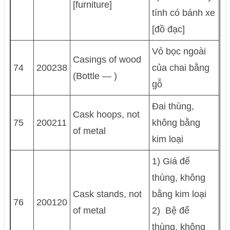
[furniture]
tính có bánh xe
[đồ đạc]
Vỏ bọc ngoài
Casings of wood
74
200238
của chai bằng
(Bottle — )
gỗ
Ðai thùng,
Cask hoops, not
75
200211
không bằng
of metal
kim loại
1) Giá để
thùng, không
Cask stands, not
bằng kim loại
76
200120
of metal
2) Bệ để
thùng, không