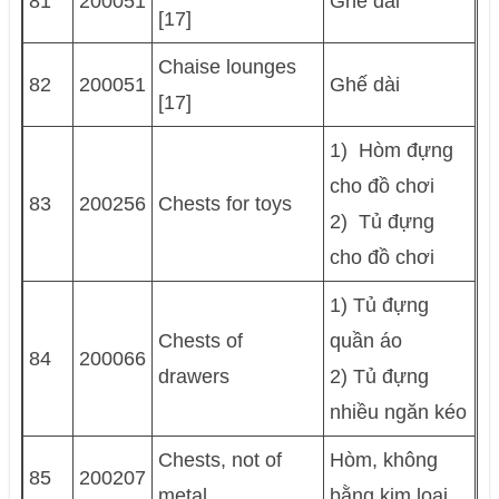
81
200051
Ghế dài
[17]
Chaise lounges
82
200051
Ghế dài
[17]
1) Hòm đựng
cho đồ chơi
83
200256
Chests for toys
2) Tủ đựng
cho đồ chơi
1) Tủ đựng
Chests of
quần áo
84
200066
drawers
2) Tủ đựng
nhiều ngăn kéo
Chests, not of
Hòm, không
85
200207
metal
bằng kim loại