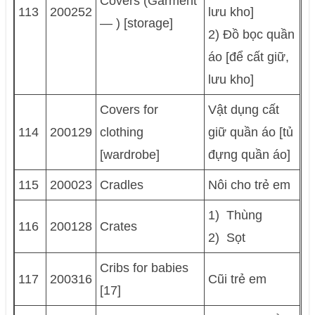
Covers (Garment
113
200252
lưu kho]
— ) [storage]
2) Đồ bọc quần
áo [để cất giữ,
lưu kho]
Covers for
Vật dụng cất
114
200129
clothing
giữ quần áo [tủ
[wardrobe]
đựng quần áo]
115
200023
Cradles
Nôi cho trẻ em
1) Thùng
116
200128
Crates
2) Sọt
Cribs for babies
117
200316
Cũi trẻ em
[17]