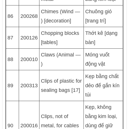
Chimes (Wind —
Chuông gió
86
200268
) [decoration]
[trang trí]
Chopping blocks
Thớt kê [dạng
87
200126
[tables]
bàn]
Claws (Animal —
Móng vuốt
88
200010
)
động vật
Kẹp bằng chất
Clips of plastic for
89
200313
dẻo để gắn kín
sealing bags [17]
túi
Kẹp, không
Clips, not of
bằng kim loại,
90
200016
metal, for cables
dùng để giữ