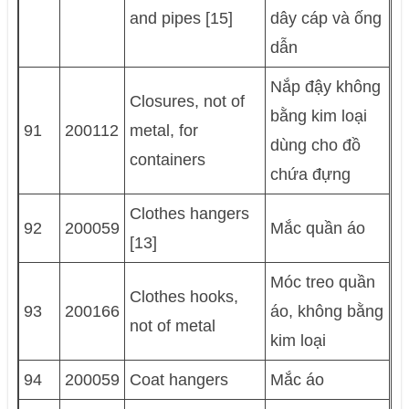
and pipes [15]
dây cáp và ống
dẫn
Nắp đậy không
Closures, not of
bằng kim loại
91
200112
metal, for
dùng cho đồ
containers
chứa đựng
Clothes hangers
92
200059
Mắc quần áo
[13]
Móc treo quần
Clothes hooks,
93
200166
áo, không bằng
not of metal
kim loại
94
200059
Coat hangers
Mắc áo