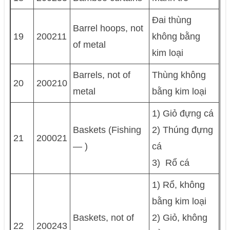
Ðai thùng
Barrel hoops, not
19
200211
không bằng
of metal
kim loại
Barrels, not of
Thùng không
20
200210
metal
bằng kim loại
1) Giỏ đựng cá
Baskets (Fishing
2) Thúng đựng
21
200021
— )
cá
3) Rổ cá
1) Rổ, không
bằng kim loại
Baskets, not of
2) Giỏ, không
22
200243