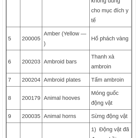
không dùng
cho mục đích y
tế
Amber (Yellow —
5
200005
Hổ phách vàng
)
Thanh xà
6
200203
Ambroid bars
ambroin
7
200204
Ambroid plates
Tấm ambroin
Móng guốc
8
200179
Animal hooves
động vật
9
200035
Animal horns
Sừng động vật
1) Động vật đã