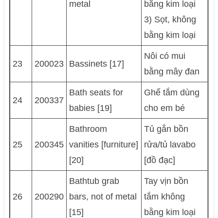
metal
bằng kim loại
3) Sọt, không
bằng kim loại
Nôi có mui
23
200023
Bassinets [17]
bằng mây đan
Bath seats for
Ghế tắm dùng
24
200337
babies [19]
cho em bé
Bathroom
Tủ gắn bồn
25
200345
vanities [furniture]
rửa/tủ lavabo
[20]
[đồ đạc]
Bathtub grab
Tay vịn bồn
26
200290
bars, not of metal
tắm không
[15]
bằng kim loại