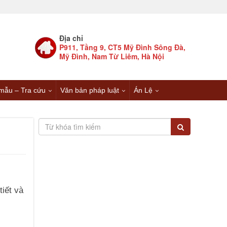
Địa chỉ
P911, Tầng 9, CT5 Mỹ Đình Sông Đà,
Mỹ Đình, Nam Từ Liêm, Hà Nội
mẫu – Tra cứu
Văn bản pháp luật
Án Lệ
iết và