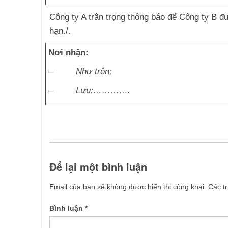
Công ty A trân trọng thông báo để Công ty B 
hạn./.
Nơi nhận:
–
Như trên;
–
Lưu:………….
Để lại một bình luận
Email của bạn sẽ không được hiển thị công khai.
Các t
Bình luận
*