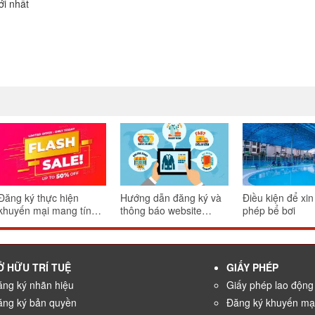
ới nhất
Đăng ký thực hiện
Hướng dẫn đăng ký và
Điều kiện để xin
khuyến mại mang tính
thông báo website
phép bể bơi
may rủi
thương mại điện tử
Ở HỮU TRÍ TUỆ
GIẤY PHÉP
ng ký nhãn hiệu
Giấy phép lao động
ăng ký bản quyền
Đăng ký khuyến mạ