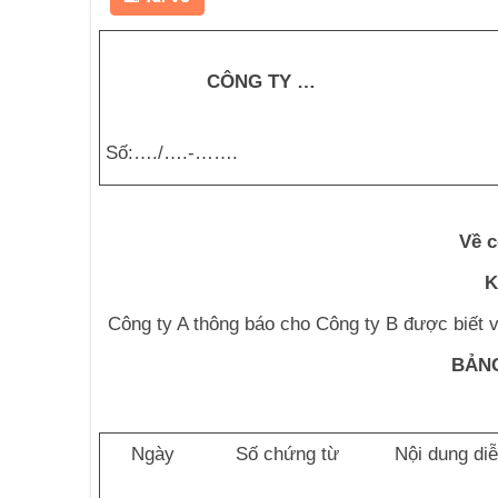
CÔNG TY …
Số:…./….-…….
Về 
K
Công ty A thông báo cho Công ty B được biết 
BẢN
Ngày
Số chứng từ
Nội dung diễ