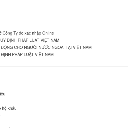
ở Công Ty do xác nhập Online
UY ĐỊNH PHÁP LUẬT VIỆT NAM
O ĐỘNG CHO NGƯỜI NƯỚC NGOÀI TẠI VIỆT NAM
ĐỊNH PHÁP LUẬT VIỆT NAM
iều
p hộ khẩu
o