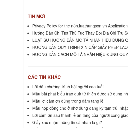
TIN MỚI
Privacy Policy for the n8n.luathungson.vn Application
Hướng Dẫn Chi Tiết Thủ Tục Thay Đổi Địa Chỉ Trụ S
LUẬT SƯ HƯỚNG DẪN MÔ TẢ NHÃN HIỆU ĐÚNG Q
HƯỚNG DẪN QUY TRÌNH XIN CẤP GIẤY PHÉP LA
HƯỚNG DẪN CÁCH MÔ TẢ NHÃN HIỆU ĐÚNG QUY 
CÁC TIN KHÁC
Lời dẫn chương trình hội người cao tuổi
Mẫu bài phát biểu trao quà từ thiện được sử dụng nh
Mẫu lời cảm ơn dùng trong đám tang lễ
Mẫu hợp đồng cho ở nhờ dùng đăng ký tạm trú, nhậ
Lời cảm ơn sau thánh lễ an táng của người công giá
Giấy xác nhận thông tin cá nhân là gì?