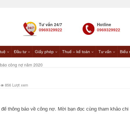
Tư vấn 24/7
Hotline
0969329922
0969329922
 tuệ
Đầu tư
Giấy phép
Thuế – kế toán
Tư vấn
Biểu 
 báo công nợ năm 2020
856 Lượt xem
 để thông báo về công nợ. Mời bạn đọc cùng tham khảo chi t