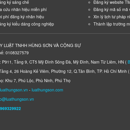
ăng ký sáng chế
Đăng ký website T
a cứu nhãn hiệu miễn phí
Đăng ký mã số mã 
i phí đăng ký nhãn hiệu
Xin lý lịch tư pháp 
ng ký kiểu dáng công nghiệp
Thành lập trường 
Y LUẬT TNHH HÙNG SƠN VÀ CỘNG SỰ
uế: 0108327579
 P911, Tầng 9, CT5 Mỹ Đình Sông Đà, Mỹ Đình, Nam Từ Liêm, HN (
B
ng 4, 26 Hoàng Kế Viêm, Phường 12, Q.Tân Bình, TP. Hồ Chí Minh 
: Khu 7, Phú Lộc, Phù Ninh, Phú Thọ
luathungson.vn
-
luathungson.com
fo@luathungson.vn
969329922