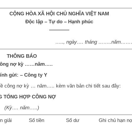
CỘNG HÒA XÃ HỘI CHỦ NGHĨA VIỆT NAM
Độc lập – Tự do – Hạnh phúc
————
….., ngày…. tháng ……..năm……
THÔNG BÁO
công nợ kỳ ……năm…..
ính gửi: – Công ty Y
về công nợ kỳ … năm….. kèm văn bản chi tiết sau đây:
G TỔNG HỢP CÔNG NỢ
(Kỳ…. năm…..)
n giải
Số tiền
Số dư
Ghi chú hạn n