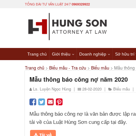
TỔNG ĐÀI TƯ VẤN LUẬT 24/7
0969329922
Trang chủ
Giới thiệu
Doanh nghiệp
Sở hữu trí
Trang chủ
>
Biểu mẫu - Tra cứu
>
Biểu mẫu
>
Mẫu thông
Mẫu thông báo công nợ năm 2020
Ls. Luyện Ngọc Hùng
|
28-02-2020
|
Biểu mẫu
|
Mẫu thông báo công nợ là văn bản được lập ra
tải về của Luật Hùng Sơn cung cấp tại đây.