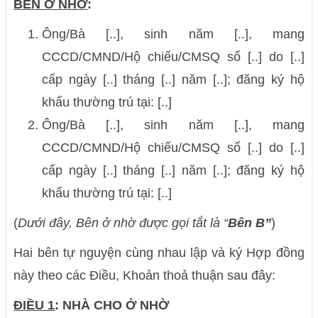
BÊN Ở NHỜ
:
Ông/Bà [..], sinh năm [..], mang
CCCD/CMND/Hộ chiếu/CMSQ số [..] do [..]
cấp ngày [..] tháng [..] năm [..]; đăng ký hộ
khẩu thường trú tại: [..]
Ông/Bà [..], sinh năm [..], mang
CCCD/CMND/Hộ chiếu/CMSQ số [..] do [..]
cấp ngày [..] tháng [..] năm [..]; đăng ký hộ
khẩu thường trú tại: [..]
(
Dưới đây, Bên ở nhờ được gọi tắt là “
Bên B”
)
Hai bên tự nguyện cùng nhau lập và ký Hợp đồng
này theo các Điều, Khoản thoả thuận sau đây:
ĐIỀU 1
: NHÀ CHO Ở NHỜ