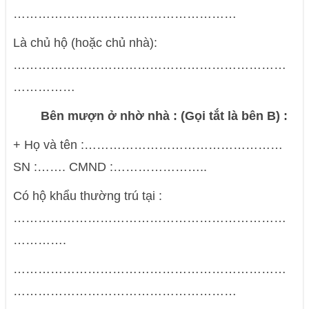
………………………………………………
Là chủ hộ (hoặc chủ nhà):
…………………………………………………………
……………
Bên mượn ở nhờ nhà : (Gọi tắt là bên B) :
+ Họ và tên :…………………………………………
SN :……. CMND :…………………..
Có hộ khẩu thường trú tại :
…………………………………………………………
………….
…………………………………………………………
………………………………………………