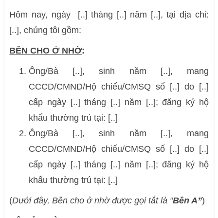
Hôm nay, ngày [..] tháng [..] năm [..], tại địa chỉ:
[..], chúng tôi gồm:
BÊN CHO Ở NHỜ
:
Ông/Bà [..], sinh năm [..], mang
CCCD/CMND/Hộ chiếu/CMSQ số [..] do [..]
cấp ngày [..] tháng [..] năm [..]; đăng ký hộ
khẩu thường trú tại: [..]
Ông/Bà [..], sinh năm [..], mang
CCCD/CMND/Hộ chiếu/CMSQ số [..] do [..]
cấp ngày [..] tháng [..] năm [..]; đăng ký hộ
khẩu thường trú tại: [..]
(
Dưới đây, Bên cho ở nhờ được gọi tắt là “
Bên A”
)