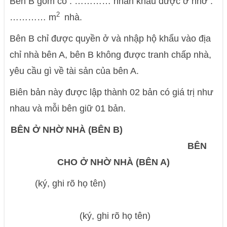
Bên B gồm có : ………… nhân khẩu được ở nhờ :
2
………… m
nhà.
Bên B chỉ được quyền ở và nhập hộ khẩu vào địa
chỉ nhà bên A, bên B không được tranh chấp nhà,
yêu cầu gì về tài sản của bên A.
Biên bản này được lập thành 02 bản có giá trị như
nhau và mỗi bên giữ 01 bản.
BÊN Ở NHỜ NHÀ (BÊN B)
BÊN
CHO Ở NHỜ NHÀ (BÊN A)
(ký, ghi rõ họ tên)
(ký, ghi rõ họ tên)