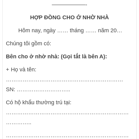
——————-
HỢP ĐỒNG
CHO Ở NHỜ NHÀ
Hôm nay, ngày …… tháng …… năm 20…
Chúng tôi gồm có:
Bên cho ở nhờ nhà: (Gọi tắt là bên A):
+ Họ và tên:
………………………………………………………
SN: ………………………..
Có hộ khẩu thường trú tại:
…………………………………………………………
…………..
…………………………………………………………