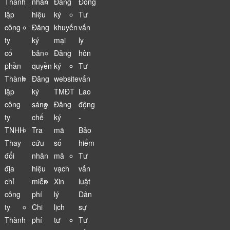
Thành
nhãn
Đăng
Đồng
lập
hiệu
ký
Tư
công
Đăng
khuyến
vấn
ty
ký
mại
ly
cổ
bản
Đăng
hôn
phần
quyền
ký
Tư
Thành
Đăng
website
vấn
lập
ký
TMĐT
Lao
công
sáng
Đăng
động
ty
chế
ký
-
TNHH
Tra
mã
Bảo
Thay
cứu
số
hiểm
đổi
nhãn
mã
Tư
địa
hiệu
vạch
vấn
chỉ
miễn
Xin
luật
công
phí
lý
Dân
ty
Chi
lịch
sự
Thành
phí
tư
Tư