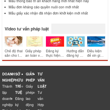
Mẫu thông báo tri ân khách hàng mới nhất hiện nay
Mẫu đơn kháng cáo quyền nuôi con mới nhất
Mẫu giấy xác nhận đã nhận đơn khởi kiện mới nhất
Video tư vấn pháp luật
Chế độ thai
Giấy phép
Đăng ký
Hướng dẫn
Điều kiện
sản cho lao
an toàn vệ
thực hiện
đăng ký và
để xin giấy
động nữ
sinh thực
khuyến mại
thông báo
phép bể
sinh con
phẩm cho
mang tính
website
bơi
nhà hàng
may rủi
thương mại
ăn uống
điện tử
DOANH
SỞ
GIẤY
TƯ
NGHIỆP
HỮU
PHÉP
VẤN
Thành
TRÍ
Giấy
LUẬT
lập
TUỆ
phép
Tư
doanh
Đăng
lao
vấn
nghiệp
ký
động
Hợp