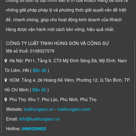
những giải pháp pháp lý và phương thức giải quyết vấn đề triệt
để, nhanh chóng, giúp cho hoạt động kinh doanh của Khách
Hàng được vận hành một cách bền vững, hiệu quả nhất.
CÔNG TY LUẬT TNHH HÙNG SƠN VÀ CỘNG SỰ
Mã số thuế: 0108327579
Hà Nội: P911, Tầng 9, CT5 Mỹ Đình Sông Đà, Mỹ Đình, Nam
Từ Liêm, HN (
Bản đồ
)
HCM: Tầng 4, 26 Hoàng Kế Viêm, Phường 12, Q.Tân Bình, TP.
Hồ Chí Minh (
Bản đồ
)
Phú Thọ: Khu 7, Phú Lộc, Phù Ninh, Phú Thọ
Website:
luathungson.vn
-
luathungson.com
Email:
info@luathungson.vn
Hotline:
0969329922