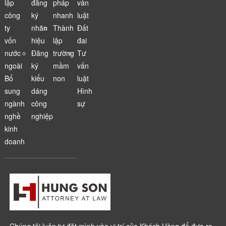
lập
đăng
pháp
vấn
công
ký
nhanh
luật
ty
nhãn
Thành
Đất
vốn
hiệu
lập
đai
nước
Đăng
trường
Tư
ngoài
ký
mầm
vấn
Bổ
kiểu
non
luật
sung
dáng
Hình
ngành
công
sự
nghề
nghiệp
kinh
doanh
Chúng tôi luôn tự đặt mình vào vị trí của Khách Hàng để đưa ra