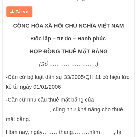
CỘNG HÒA XÃ HỘI CHỦ NGHĨA VIỆT NAM
Độc lập – tự do – Hạnh phúc
HỢP ĐỒNG THUÊ MẶT BẰNG
(Số ……………………..)
-Căn cứ bộ luật dân sự 33/2005/QH 11 có hiệu lức
kể từ ngày 01/01/2006
-Căn cứ nhu cầu thuê mặt bằng của
……………………, cũng như khả năng cho thuê
mặt bằng.
Hôm nay, ngày………tháng………năm , tại