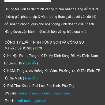
Chúng tôi luôn tự đặt mình vào vị trí của Khách Hàng để đưa ra
những giải pháp pháp lý và phương thức giải quyết vấn đề triệt
để, nhanh chóng, giúp cho hoạt động kinh doanh của Khách
Hàng được vận hành một cách bền vững, hiệu quả nhất.
CÔNG TY LUẬT TNHH HÙNG SƠN VÀ CỘNG SỰ
Mã số thuế: 0108327579
Hà Nội: P911, Tầng 9, CT5 Mỹ Đình Sông Đà, Mỹ Đình, Nam
Từ Liêm, HN (
Bản đồ
)
HCM: Tầng 4, 26 Hoàng Kế Viêm, Phường 12, Q.Tân Bình, TP.
Hồ Chí Minh (
Bản đồ
)
Phú Thọ: Khu 7, Phú Lộc, Phù Ninh, Phú Thọ
Website:
luathungson.vn
-
luathungson.com
Email:
info@luathungson.vn