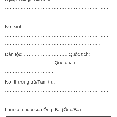
…………………………………………………………
………………………………….
Nơi sinh:
…………………………………………………………
…………………………………………………….
Dân tộc: ………………………. Quốc tịch:
…………………………. Quê quán:
…………………………..
Nơi thường trú/Tạm trú:
…………………………………………………………
……………………………….
Làm con nuôi của Ông, Bà (Ông/Bà):