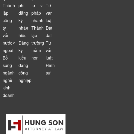
Thành
phí
tư
Tư
lập
đăng
pháp
vấn
công
ký
nhanh
luật
ty
nhãn
Thành
Đất
vốn
hiệu
lập
đai
nước
Đăng
trường
Tư
ngoài
ký
mầm
vấn
Bổ
kiểu
non
luật
sung
dáng
Hình
ngành
công
sự
nghề
nghiệp
kinh
doanh