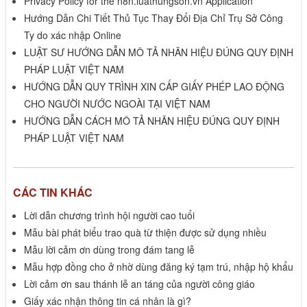
Privacy Policy for the n8n.luathungson.vn Application
Hướng Dẫn Chi Tiết Thủ Tục Thay Đổi Địa Chỉ Trụ Sở Công
Ty do xác nhập Online
LUẬT SƯ HƯỚNG DẪN MÔ TẢ NHÃN HIỆU ĐÚNG QUY ĐỊNH
PHÁP LUẬT VIỆT NAM
HƯỚNG DẪN QUY TRÌNH XIN CẤP GIẤY PHÉP LAO ĐỘNG
CHO NGƯỜI NƯỚC NGOÀI TẠI VIỆT NAM
HƯỚNG DẪN CÁCH MÔ TẢ NHÃN HIỆU ĐÚNG QUY ĐỊNH
PHÁP LUẬT VIỆT NAM
CÁC TIN KHÁC
Lời dẫn chương trình hội người cao tuổi
Mẫu bài phát biểu trao quà từ thiện được sử dụng nhiều
Mẫu lời cảm ơn dùng trong đám tang lễ
Mẫu hợp đồng cho ở nhờ dùng đăng ký tạm trú, nhập hộ khẩu
Lời cảm ơn sau thánh lễ an táng của người công giáo
Giấy xác nhận thông tin cá nhân là gì?