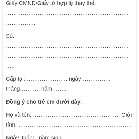
Giấy CMND/Giấy tờ hợp lệ thay thế:
…………………………………………………………
…………….
Số:
…………………………………………………………
…………………………………………………………
…..
Cấp tại: …………………. ngày…………….
tháng……….. năm……..
Đồng ý cho trẻ em dưới đây
:
Họ và tên: ……………………………………….. Giới
tính: …………………………………………………….
Ngày, tháng, năm sinh