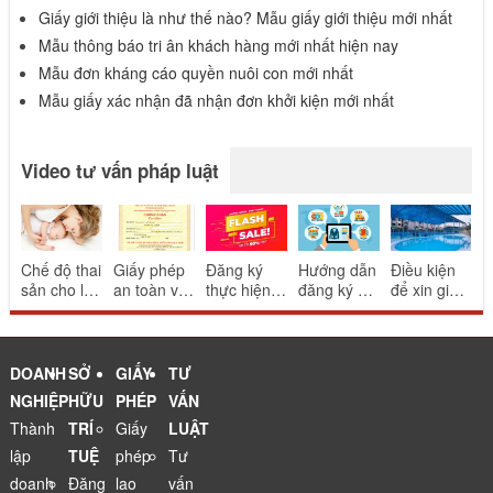
Giấy giới thiệu là như thế nào? Mẫu giấy giới thiệu mới nhất
Mẫu thông báo tri ân khách hàng mới nhất hiện nay
Mẫu đơn kháng cáo quyền nuôi con mới nhất
Mẫu giấy xác nhận đã nhận đơn khởi kiện mới nhất
Video tư vấn pháp luật
Chế độ thai
Giấy phép
Đăng ký
Hướng dẫn
Điều kiện
sản cho lao
an toàn vệ
thực hiện
đăng ký và
để xin giấy
động nữ
sinh thực
khuyến mại
thông báo
phép bể
sinh con
phẩm cho
mang tính
website
bơi
nhà hàng
may rủi
thương mại
ăn uống
điện tử
DOANH
SỞ
GIẤY
TƯ
NGHIỆP
HỮU
PHÉP
VẤN
Thành
TRÍ
Giấy
LUẬT
lập
TUỆ
phép
Tư
doanh
Đăng
lao
vấn