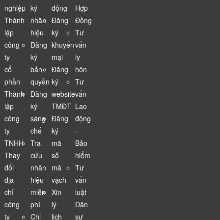
nghiệp
ký
động
Hợp
Thành
nhãn
Đăng
Đồng
lập
hiệu
ký
Tư
công
Đăng
khuyến
vấn
ty
ký
mại
ly
cổ
bản
Đăng
hôn
phần
quyền
ký
Tư
Thành
Đăng
website
vấn
lập
ký
TMĐT
Lao
công
sáng
Đăng
động
ty
chế
ký
-
TNHH
Tra
mã
Bảo
Thay
cứu
số
hiểm
đổi
nhãn
mã
Tư
địa
hiệu
vạch
vấn
chỉ
miễn
Xin
luật
công
phí
lý
Dân
ty
Chi
lịch
sự