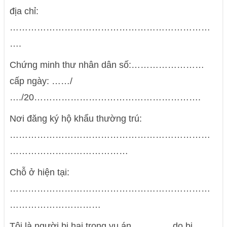
địa chỉ:
…………………………………………………………
….
Chứng minh thư nhân dân số:……………………
cấp ngày: ……/
…./20……………………………………………….
Nơi đăng ký hộ khẩu thường trú:
…………………………………………………………
…………………………………
Chỗ ở hiện tại:
…………………………………………………………
…………………………
Tôi là người bị hại trọng vụ án ………….do bị