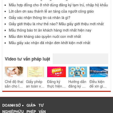
Mẫu hợp đồng cho ở nhờ dùng đăng ký tạm trú, nhập hộ khẩu
Lời cảm ơn sau thánh lễ an táng của người công giáo
Giấy xác nhận thông tin cá nhân là gì?
Giấy giới thiệu là như thế nào? Mẫu giấy giới thiệu mới nhất
Mẫu thông báo tri ân khách hàng mới nhất hiện nay
Mẫu đơn kháng cáo quyền nuôi con mới nhất
Mẫu giấy xác nhận đã nhận đơn khởi kiện mới nhất
Video tư vấn pháp luật
Chế độ thai
Giấy phép
Đăng ký
Hướng dẫn
Điều kiện
sản cho lao
an toàn vệ
thực hiện
đăng ký và
để xin giấy
động nữ
sinh thực
khuyến mại
thông báo
phép bể
sinh con
phẩm cho
mang tính
website
bơi
nhà hàng
may rủi
thương mại
ăn uống
điện tử
DOANH
SỞ
GIẤY
TƯ
NGHIỆP
HỮU
PHÉP
VẤN