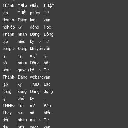
Thành
TRÍ
Giấy
LUẬT
lập
TUỆ
phép
Tư
doanh
Đăng
lao
vấn
nghiệp
ký
động
Hợp
Thành
nhãn
Đăng
Đồng
lập
hiệu
ký
Tư
công
Đăng
khuyến
vấn
ty
ký
mại
ly
cổ
bản
Đăng
hôn
phần
quyền
ký
Tư
Thành
Đăng
website
vấn
lập
ký
TMĐT
Lao
công
sáng
Đăng
động
ty
chế
ký
-
TNHH
Tra
mã
Bảo
Thay
cứu
số
hiểm
đổi
nhãn
mã
Tư
địa
hiệu
vạch
vấn