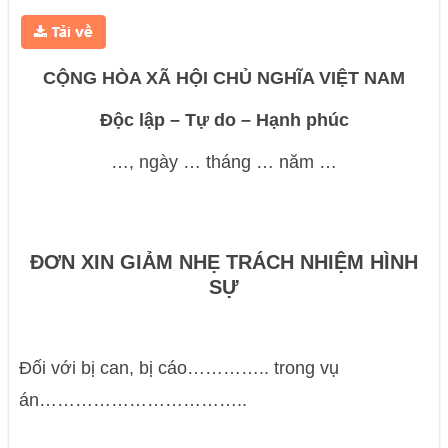
CỘNG HÒA XÃ HỘI CHỦ NGHĨA VIỆT NAM
Độc lập – Tự do – Hạnh phúc
…, ngày … tháng … năm …
ĐƠN XIN GIẢM NHẸ TRÁCH NHIỆM HÌNH
SỰ
Đối với bị can, bị cáo………….. trong vụ
án……………………………..