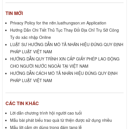
TIN MỚI
Privacy Policy for the n8n.luathungson.vn Application
Hướng Dẫn Chi Tiết Thủ Tục Thay Đổi Địa Chỉ Trụ Sở Công
Ty do xác nhập Online
LUẬT SƯ HƯỚNG DẪN MÔ TẢ NHÃN HIỆU ĐÚNG QUY ĐỊNH
PHÁP LUẬT VIỆT NAM
HƯỚNG DẪN QUY TRÌNH XIN CẤP GIẤY PHÉP LAO ĐỘNG
CHO NGƯỜI NƯỚC NGOÀI TẠI VIỆT NAM
HƯỚNG DẪN CÁCH MÔ TẢ NHÃN HIỆU ĐÚNG QUY ĐỊNH
PHÁP LUẬT VIỆT NAM
CÁC TIN KHÁC
Lời dẫn chương trình hội người cao tuổi
Mẫu bài phát biểu trao quà từ thiện được sử dụng nhiều
Mẫu lời cảm ơn dùng trong đám tang lễ