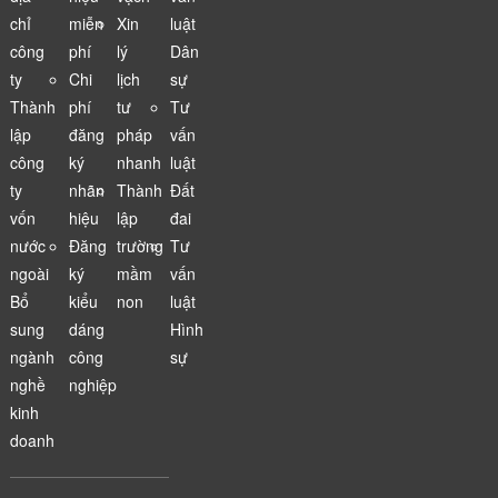
chỉ
miễn
Xin
luật
công
phí
lý
Dân
ty
Chi
lịch
sự
Thành
phí
tư
Tư
lập
đăng
pháp
vấn
công
ký
nhanh
luật
ty
nhãn
Thành
Đất
vốn
hiệu
lập
đai
nước
Đăng
trường
Tư
ngoài
ký
mầm
vấn
Bổ
kiểu
non
luật
sung
dáng
Hình
ngành
công
sự
nghề
nghiệp
kinh
doanh