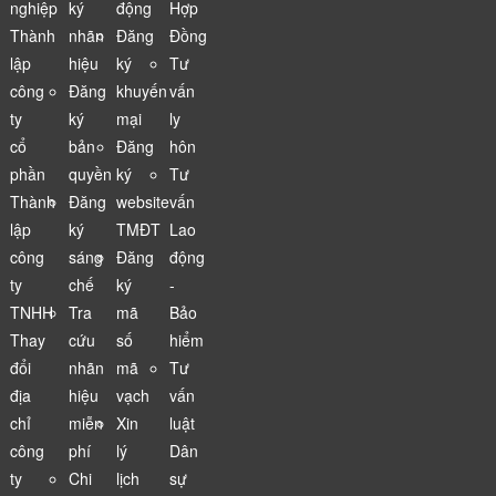
nghiệp
ký
động
Hợp
Thành
nhãn
Đăng
Đồng
lập
hiệu
ký
Tư
công
Đăng
khuyến
vấn
ty
ký
mại
ly
cổ
bản
Đăng
hôn
phần
quyền
ký
Tư
Thành
Đăng
website
vấn
lập
ký
TMĐT
Lao
công
sáng
Đăng
động
ty
chế
ký
-
TNHH
Tra
mã
Bảo
Thay
cứu
số
hiểm
đổi
nhãn
mã
Tư
địa
hiệu
vạch
vấn
chỉ
miễn
Xin
luật
công
phí
lý
Dân
ty
Chi
lịch
sự