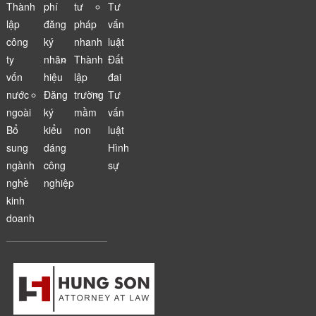
Thành
phí
tư
Tư
lập
đăng
pháp
vấn
công
ký
nhanh
luật
ty
nhãn
Thành
Đất
vốn
hiệu
lập
đai
nước
Đăng
trường
Tư
ngoài
ký
mầm
vấn
Bổ
kiểu
non
luật
sung
dáng
Hình
ngành
công
sự
nghề
nghiệp
kinh
doanh