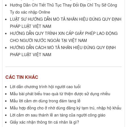
Hướng Dẫn Chi Tiết Thủ Tục Thay Đổi Địa Chỉ Trụ Sở Công
Ty do xác nhập Online
LUẬT SƯ HƯỚNG DẪN MÔ TẢ NHÃN HIỆU ĐÚNG QUY ĐỊNH
PHÁP LUẬT VIỆT NAM
HƯỚNG DẪN QUY TRÌNH XIN CẤP GIẤY PHÉP LAO ĐỘNG
CHO NGƯỜI NƯỚC NGOÀI TẠI VIỆT NAM
HƯỚNG DẪN CÁCH MÔ TẢ NHÃN HIỆU ĐÚNG QUY ĐỊNH
PHÁP LUẬT VIỆT NAM
CÁC TIN KHÁC
Lời dẫn chương trình hội người cao tuổi
Mẫu bài phát biểu trao quà từ thiện được sử dụng nhiều
Mẫu lời cảm ơn dùng trong đám tang lễ
Mẫu hợp đồng cho ở nhờ dùng đăng ký tạm trú, nhập hộ khẩu
Lời cảm ơn sau thánh lễ an táng của người công giáo
Giấy xác nhận thông tin cá nhân là gì?