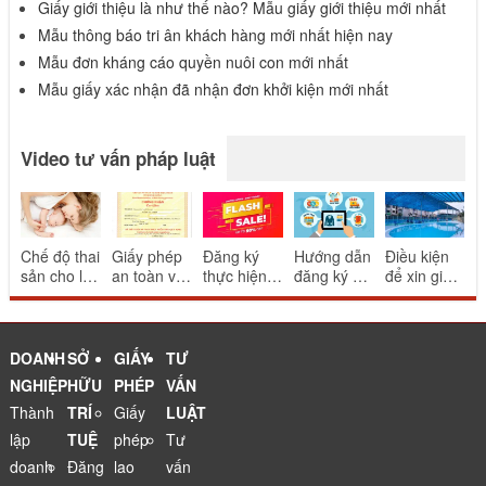
Giấy giới thiệu là như thế nào? Mẫu giấy giới thiệu mới nhất
Mẫu thông báo tri ân khách hàng mới nhất hiện nay
Mẫu đơn kháng cáo quyền nuôi con mới nhất
Mẫu giấy xác nhận đã nhận đơn khởi kiện mới nhất
Video tư vấn pháp luật
Chế độ thai
Giấy phép
Đăng ký
Hướng dẫn
Điều kiện
sản cho lao
an toàn vệ
thực hiện
đăng ký và
để xin giấy
động nữ
sinh thực
khuyến mại
thông báo
phép bể
sinh con
phẩm cho
mang tính
website
bơi
nhà hàng
may rủi
thương mại
ăn uống
điện tử
DOANH
SỞ
GIẤY
TƯ
NGHIỆP
HỮU
PHÉP
VẤN
Thành
TRÍ
Giấy
LUẬT
lập
TUỆ
phép
Tư
doanh
Đăng
lao
vấn