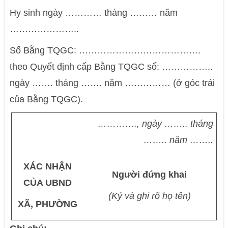
Hy sinh ngày ………… tháng ……… năm
…………………..
Số Bằng TQGC: ………………………………….
theo Quyết định cấp Bằng TQGC số: ……………..
ngày ……. tháng ……. năm …………… (ở góc trái
của Bằng TQGC).
…………., ngày …….. tháng
…….. năm ……..
XÁC NHẬN
Người đứng khai
CỦA UBND
(Ký và ghi rõ họ tên)
XÃ, PHƯỜNG