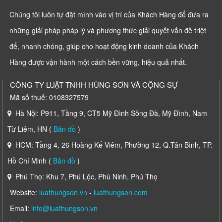
Chúng tôi luôn tự đặt mình vào vị trí của Khách Hàng để đưa ra
những giải pháp pháp lý và phương thức giải quyết vấn đề triệt
để, nhanh chóng, giúp cho hoạt động kinh doanh của Khách
Hàng được vận hành một cách bền vững, hiệu quả nhất.
CÔNG TY LUẬT TNHH HÙNG SƠN VÀ CỘNG SỰ
Mã số thuế: 0108327579
Hà Nội: P911, Tầng 9, CT5 Mỹ Đình Sông Đà, Mỹ Đình, Nam
Từ Liêm, HN (
Bản đồ
)
HCM: Tầng 4, 26 Hoàng Kế Viêm, Phường 12, Q.Tân Bình, TP.
Hồ Chí Minh (
Bản đồ
)
Phú Thọ: Khu 7, Phú Lộc, Phù Ninh, Phú Thọ
Website:
luathungson.vn
-
luathungson.com
Email:
info@luathungson.vn