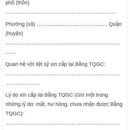
phố (thôn)
……………………………………………………….
Phường (xã) ………………………………….. Quận
(huyện)
…………………………………………………………
……
Quan hệ với liệt sỹ xin cấp lại Bằng TQGC:
…………………………………………………………
………………..
Lý do xin cấp lại Bằng TQGC (Ghi một trong
những lý do: mất, hư hỏng, chưa nhận được Bằng
TQGC):
…………………………………………………………