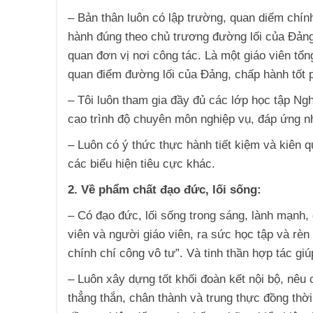
– Bản thân luôn có lập trường, quan diểm chín
hành đúng theo chủ trương đường lối của Đảng
quan đơn vị nơi công tác. Là một giáo viên tổn
quan điểm đường lối của Đảng, chấp hành tốt 
– Tôi luôn tham gia đầy đủ các lớp học tập N
cao trình độ chuyên môn nghiệp vụ, đáp ứng n
– Luôn có ý thức thực hành tiết kiệm và kiên q
các biểu hiện tiêu cực khác.
2. Về phẩm chất đạo đức, lối sống:
– Có đạo đức, lối sống trong sáng, lành mạnh
viên và người giáo viên, ra sức học tập và rè
chính chí công vô tư”. Và tinh thần hợp tác gi
– Luôn xây dựng tốt khối đoàn kết nội bộ, nêu 
thẳng thắn, chân thành và trung thực đồng thờ