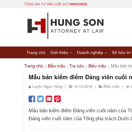
TỔNG ĐÀI TƯ VẤN LUẬT 24/7
0969329922
Trang chủ
Giới thiệu
Doanh nghiệp
Sở hữu trí
Trang chủ
>
Biểu mẫu - Tra cứu
>
Biểu mẫu
>
Mẫu bản ki
Mẫu bản kiểm điểm Đảng viên cuối 
Luyện Ngọc Hùng
|
14-12-2018
|
Biểu mẫu
|
Mẫu bản kiểm điểm Đảng viên cuối năm của Tổ
Đảng viên cuối năm của Tổng phụ trách.Dưới 