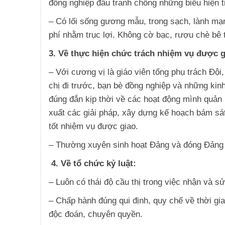
đồng nghiệp đấu tranh chống những biểu hiện ti
– Có lối sống gương mẫu, trong sạch, lành mạn
phí nhằm trục lợi. Không cờ bạc, rượu chè bê 
3. Về thực hiện chức trách nhiệm vụ được g
– Với cương vị là giáo viên tổng phụ trách Đội
chị đi trước, bạn bè đồng nghiệp và những kin
đúng đắn kịp thời về các hoạt động mình quản 
xuất các giải pháp, xây dựng kế hoạch bám sát
tốt nhiệm vụ được giao.
– Thường xuyên sinh hoạt Đảng và đóng Đảng p
4. Về tổ chức kỷ luật:
– Luôn có thái độ cầu thị trong việc nhận và 
– Chấp hành đúng qui định, quy chế về thời gi
độc đoán, chuyên quyền.