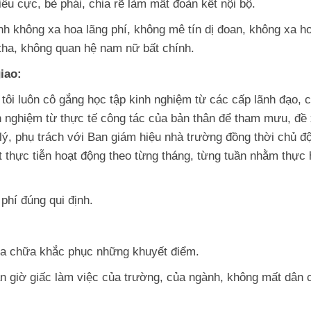
êu cực, bè phái, chia rẽ làm mất đoàn kết nội bộ.
h không xa hoa lãng phí, không mê tín dị đoan, không xa h
tha, không quan hệ nam nữ bất chính.
iao:
, tôi luôn cô gắng học tập kinh nghiệm từ các cấp lãnh đạo, 
h nghiệm từ thực tế công tác của bản thân để tham mưu, đề 
lý, phụ trách với Ban giám hiệu nhà trường đồng thời chủ đ
 thực tiễn hoạt động theo từng tháng, từng tuần nhằm thực 
hí đúng qui định.
sửa chữa khắc phục những khuyết điểm.
an giờ giấc làm việc của trường, của ngành, không mất dân 