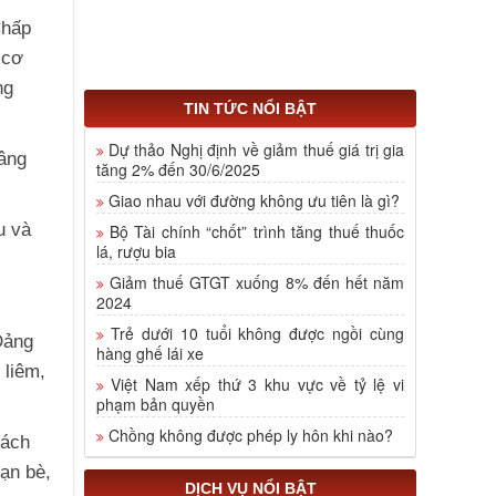
Chấp
 cơ
ng
TIN TỨC NỔI BẬT
Dự thảo Nghị định về giảm thuế giá trị gia
nâng
tăng 2% đến 30/6/2025
Giao nhau với đường không ưu tiên là gì?
u và
Bộ Tài chính “chốt” trình tăng thuế thuốc
lá, rượu bia
Giảm thuế GTGT xuống 8% đến hết năm
2024
Trẻ dưới 10 tuổi không được ngồi cùng
Đảng
hàng ghế lái xe
 liêm,
Việt Nam xếp thứ 3 khu vực về tỷ lệ vi
phạm bản quyền
Chồng không được phép ly hôn khi nào?
cách
ạn bè,
DỊCH VỤ NỔI BẬT