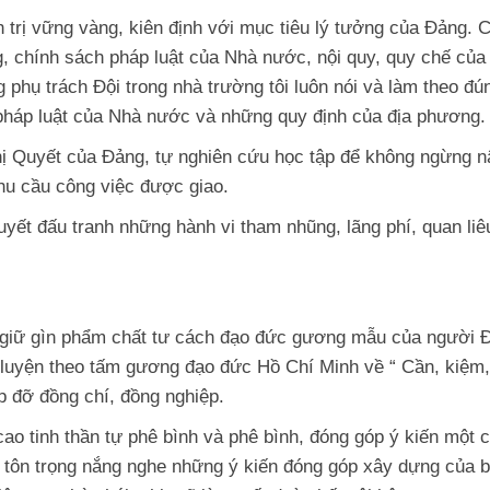
h trị vững vàng, kiên định với mục tiêu lý tưởng của Đảng. 
, chính sách pháp luật của Nhà nước, nội quy, quy chế của
g phụ trách Đội trong nhà trường tôi luôn nói và làm theo đú
pháp luật của Nhà nước và những quy định của địa phương.
ghị Quyết của Đảng, tự nghiên cứu học tập để không ngừng 
hu cầu công việc được giao.
uyết đấu tranh những hành vi tham nhũng, lãng phí, quan liê
, giữ gìn phẩm chất tư cách đạo đức gương mẫu của người 
n luyện theo tấm gương đạo đức Hồ Chí Minh về “ Cần, kiệm,
úp đỡ đồng chí, đồng nghiệp.
cao tinh thần tự phê bình và phê bình, đóng góp ý kiến một 
i tôn trọng nắng nghe những ý kiến đóng góp xây dựng của b