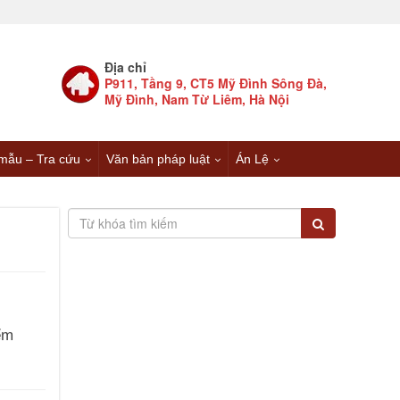
Địa chỉ
P911, Tầng 9, CT5 Mỹ Đình Sông Đà,
Mỹ Đình, Nam Từ Liêm, Hà Nội
mẫu – Tra cứu
Văn bản pháp luật
Án Lệ
ểm