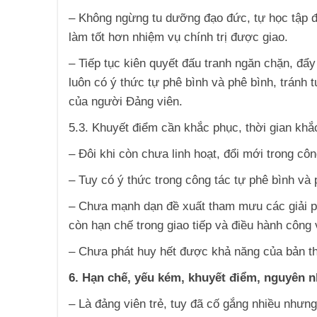
– Không ngừng tu dưỡng đạo đức, tự học tập để
làm tốt hơn nhiệm vụ chính trị được giao.
– Tiếp tục kiên quyết đấu tranh ngăn chặn, đẩy l
luôn có ý thức tự phê bình và phê bình, tránh t
của người Đảng viên.
5.3. Khuyết điểm cần khắc phục, thời gian khắ
– Đôi khi còn chưa linh hoạt, đổi mới trong cô
– Tuy có ý thức trong công tác tự phê bình và
– Chưa mạnh dạn đề xuất tham mưu các giải ph
còn hạn chế trong giao tiếp và điều hành công 
– Chưa phát huy hết được khả năng của bản t
6. Hạn chế, yếu kém, khuyết điểm, nguyên n
– Là đảng viên trẻ, tuy đã cố gắng nhiều nhưn