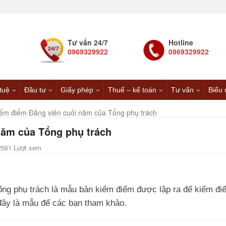
Tư vấn 24/7
Hotline
0969329922
0969329922
 tuệ
Đầu tư
Giấy phép
Thuế – kế toán
Tư vấn
Biểu 
ểm điểm Đảng viên cuối năm của Tổng phụ trách
năm của Tổng phụ trách
2561 Lượt xem
ng phụ trách là mẫu bản kiểm điểm được lập ra để kiểm đi
đây là mẫu để các bạn tham khảo.