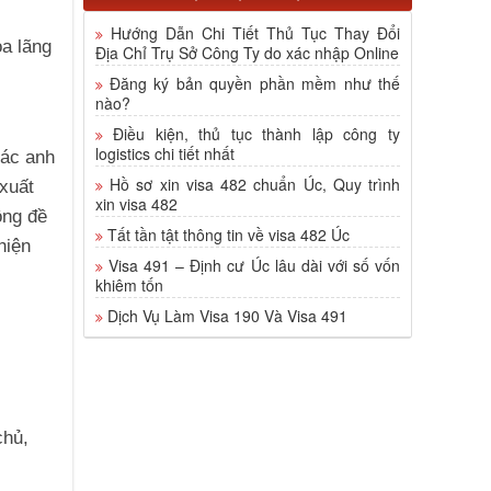
Hướng Dẫn Chi Tiết Thủ Tục Thay Đổi
oa lãng
Địa Chỉ Trụ Sở Công Ty do xác nhập Online
Đăng ký bản quyền phần mềm như thế
nào?
Điều kiện, thủ tục thành lập công ty
logistics chi tiết nhất
các anh
Hồ sơ xin visa 482 chuẩn Úc, Quy trình
xuất
xin visa 482
ộng đề
Tất tần tật thông tin về visa 482 Úc
hiện
Visa 491 – Định cư Úc lâu dài với số vốn
khiêm tốn
Dịch Vụ Làm Visa 190 Và Visa 491
chủ,