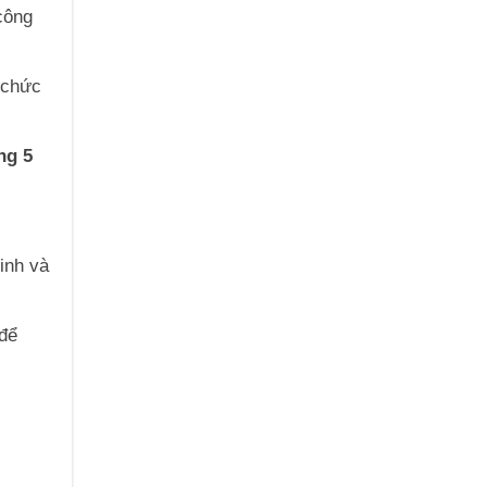
công
 chức
ng 5
inh và
 để