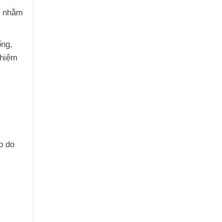
, nhằm
ống,
nhiệm
o do