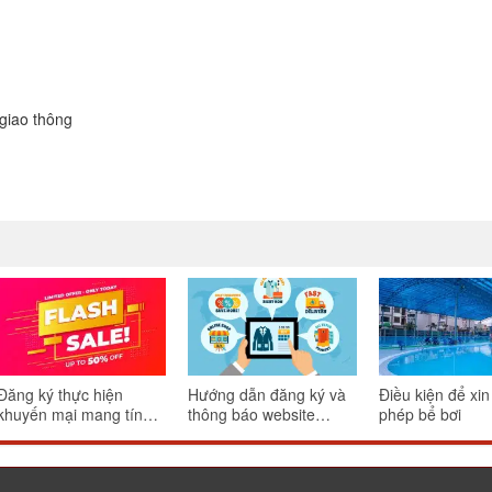
giao thông
Đăng ký thực hiện
Hướng dẫn đăng ký và
Điều kiện để xin
khuyến mại mang tính
thông báo website
phép bể bơi
may rủi
thương mại điện tử