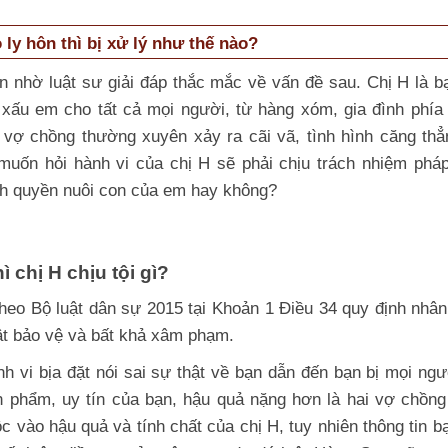
 ly hôn thì bị xử lý như thế nào?
n nhờ luật sư giải đáp thắc mắc về vấn đề sau. Chị H là b
 xấu em cho tất cả mọi người, từ hàng xóm, gia đình phía
 vợ chồng thường xuyên xảy ra cãi vã, tình hình căng th
uốn hỏi hành vi của chị H sẽ phải chịu trách nhiệm pháp
ành quyền nuôi con của em hay không?
ì chị H chịu tội gì?
, theo Bộ luật dân sự 2015 tại Khoản 1 Điều 34 quy định nhâ
ật bảo vệ và bất khả xâm phạm.
h vi bịa đặt nói sai sự thật về bạn dẫn đến bạn bị mọi ngư
 phẩm, uy tín của bạn, hậu quả nặng hơn là hai vợ chồng
c vào hậu quả và tính chất của chị H, tuy nhiên thông tin bạ