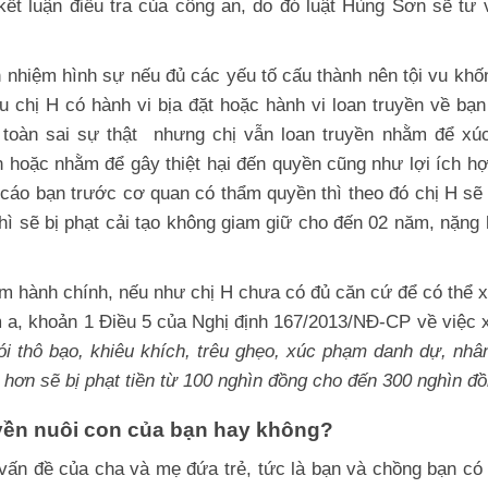
ết luận điều tra của công an, do đó luật Hùng Sơn sẽ tư 
h nhiệm hình sự nếu đủ các yếu tố cấu thành nên tội vu khố
u chị H có hành vi bịa đặt hoặc hành vi loan truyền về bạ
n toàn sai sự thật nhưng chị vẫn loan truyền nhằm để x
 hoặc nhằm để gây thiệt hại đến quyền cũng như lợi ích h
 cáo bạn trước cơ quan có thẩm quyền thì theo đó chị H sẽ 
 thì sẽ bị phạt cải tạo không giam giữ cho đến 02 năm, nặng 
ạm hành chính, nếu như chị H chưa có đủ căn cứ để có thể 
m a, khoản 1 Điều 5 của Nghị định 167/2013/NĐ-CP về việc 
nói thô bạo, khiêu khích, trêu ghẹo, xúc phạm danh dự, nh
 hơn sẽ bị phạt tiền từ 100 nghìn đồng cho đến 300 nghìn đồ
yền nuôi con của bạn hay không?
à vấn đề của cha và mẹ đứa trẻ, tức là bạn và chồng bạn có