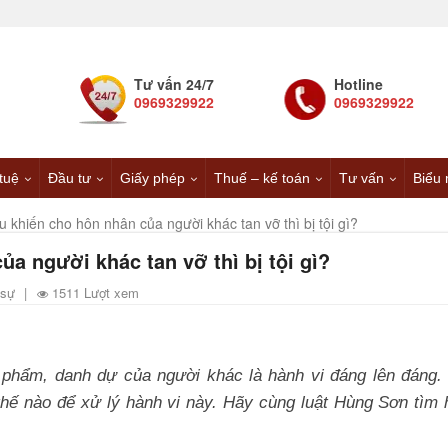
Tư vấn 24/7
Hotline
0969329922
0969329922
 tuệ
Đầu tư
Giấy phép
Thuế – kế toán
Tư vấn
Biểu 
ấu khiến cho hôn nhân của người khác tan vỡ thì bị tội gì?
ủa người khác tan vỡ thì bị tội gì?
 sự
|
1511 Lượt xem
 phẩm, danh dự của người khác là hành vi đáng lên đáng.
thế nào để xử lý hành vi này. Hãy cùng luật Hùng Sơn tìm 