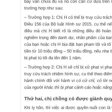
bày vẫn chưa đủ và nó còn căn cứ dựa trên k
trường hợp như sau:
– Trường hợp 1: Chị H có thể bị truy cứu trác
Điều 156 của Bộ luật Hình sự 2015, cụ thể nế
điều mà chị H biết rõ là những điều đó hoà
nghiêm trọng đến danh dự, nhân phẩm của bạn
của bạn hoặc chị H bịa đặt bạn phạm tội và tố
tiền từ 10 triệu đồng – 50 triệu đồng, nếu nhẹ
bị phạt tù tối đa lên đến 1 năm.
– Trường hợp 2: Chị H sẽ chỉ bị xử phạt vi ph
truy cứu trách nhiệm hình sự, cụ thể theo điể
hành chính đối với hành vi c
ó cử chỉ, có lời 
của người khác thì bị phạt cảnh cáo hoặc nặng
Thứ hai, chị chồng có được giành qu
Khi ly hôn, thì việc ai được quyền nuôi con l