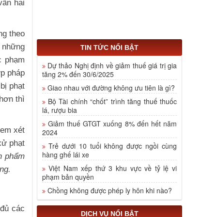
vấn hai
ng theo
n những
TIN TỨC NỔI BẬT
úc phạm
Dự thảo Nghị định về giảm thuế giá trị gia
ợp pháp
tăng 2% đến 30/6/2025
bị phạt
Giao nhau với đường không ưu tiên là gì?
hơn thì
Bộ Tài chính “chốt” trình tăng thuế thuốc
lá, rượu bia
Giảm thuế GTGT xuống 8% đến hết năm
xem xét
2024
xử phạt
Trẻ dưới 10 tuổi không được ngồi cùng
hàng ghế lái xe
ân phẩm
Việt Nam xếp thứ 3 khu vực về tỷ lệ vi
ng.
phạm bản quyền
Chồng không được phép ly hôn khi nào?
 đủ các
DỊCH VỤ NỔI BẬT