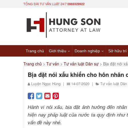
TỔNG ĐÀI TƯ VẤN LUẬT 24/7
0969329922
Trang chủ
Giới thiệu
Doanh nghiệp
Sở hữu trí
Trang chủ
>
Tư vấn
>
Tư vấn luật Dân sự
>
Bịa đặt nói x
Bịa đặt nói xấu khiến cho hôn nhân c
Luyện Ngọc Hùng
|
14-07-2020
|
Tư vấn luật Dân
Hành vi nói xấu, bịa đặt ảnh hưởng đến nhân
hiện nay pháp luật của nước ta quy định như 
vấn đề này nhé.