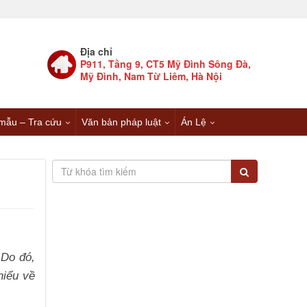
Địa chỉ
P911, Tầng 9, CT5 Mỹ Đình Sông Đà,
Mỹ Đình, Nam Từ Liêm, Hà Nội
mẫu – Tra cứu
Văn bản pháp luật
Án Lệ
 Do đó,
hiểu về