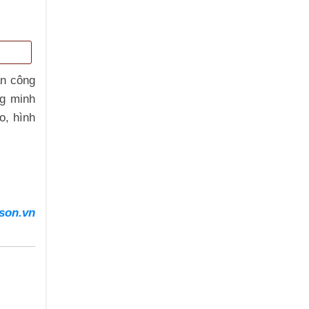
an công
ng minh
o, hình
son.vn