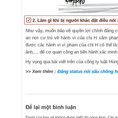
2. Làm
g
ì khi bị người khác đặt điều nó
Như vậy, muốn bảo vệ quyền lợi chính đáng củ
an nơi cư trú về hành vi của chị H xâm ph
được các hành vi vi phạm của chị H có thể là:
ảnh,… để cơ quan công an tiến hành xác minh 
Hy vọng qua bài viết trên của công ty luật Hù
>> Xem thêm :
Đăng status nói xấu chồng ho
Để lại một bình luận
Email của bạn sẽ không được hiển thị công khai.
Các t