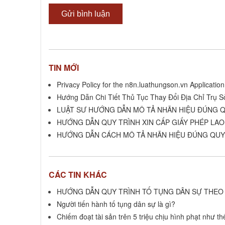
TIN MỚI
Privacy Policy for the n8n.luathungson.vn Application
Hướng Dẫn Chi Tiết Thủ Tục Thay Đổi Địa Chỉ Trụ S
LUẬT SƯ HƯỚNG DẪN MÔ TẢ NHÃN HIỆU ĐÚNG Q
HƯỚNG DẪN QUY TRÌNH XIN CẤP GIẤY PHÉP LA
HƯỚNG DẪN CÁCH MÔ TẢ NHÃN HIỆU ĐÚNG QUY 
CÁC TIN KHÁC
HƯỚNG DẪN QUY TRÌNH TỐ TỤNG DÂN SỰ THEO 
Người tiến hành tố tụng dân sự là gì?
Chiếm đoạt tài sản trên 5 triệu chịu hình phạt như t