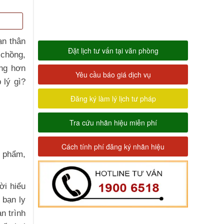
ạn thân
Đặt lịch tư vấn tại văn phòng
 chồng,
ẳng hơn
Yêu cầu báo giá dịch vụ
 lý gì?
Đăng ký làm lý lịch tư pháp
Tra cứu nhãn hiệu miễn phí
Cách tính phí đăng ký nhãn hiệu
n phẩm,
ời hiểu
 bạn ly
n trình