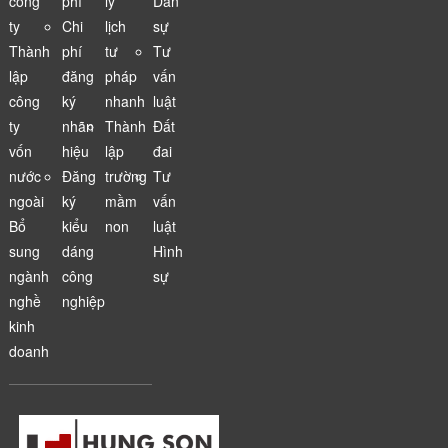
công
phí
lý
Dân
ty
Chi
lịch
sự
Thành
phí
tư
Tư
lập
đăng
pháp
vấn
công
ký
nhanh
luật
ty
nhãn
Thành
Đất
vốn
hiệu
lập
đai
nước
Đăng
trường
Tư
ngoài
ký
mầm
vấn
Bổ
kiểu
non
luật
sung
dáng
Hình
ngành
công
sự
nghề
nghiệp
kinh
doanh