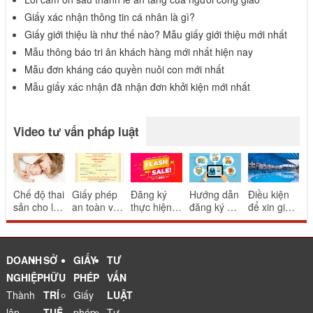
Giấy xác nhận thông tin cá nhân là gì?
Giấy giới thiệu là như thế nào? Mẫu giấy giới thiệu mới nhất
Mẫu thông báo tri ân khách hàng mới nhất hiện nay
Mẫu đơn kháng cáo quyền nuôi con mới nhất
Mẫu giấy xác nhận đã nhận đơn khởi kiện mới nhất
Video tư vấn pháp luật
Chế độ thai
Giấy phép
Đăng ký
Hướng dẫn
Điều kiện
sản cho lao
an toàn vệ
thực hiện
đăng ký và
để xin giấy
động nữ
sinh thực
khuyến mại
thông báo
phép bể
sinh con
phẩm cho
mang tính
website
bơi
nhà hàng
may rủi
thương mại
ăn uống
điện tử
DOANH
SỞ
GIẤY
TƯ
NGHIỆP
HỮU
PHÉP
VẤN
Thành
TRÍ
Giấy
LUẬT
lập
TUỆ
phép
Tư