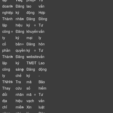
doanh
Đăng
lao
vấn
nghiệp
ký
động
Hợp
Thành
nhãn
Đăng
Đồng
lập
hiệu
ký
Tư
công
Đăng
khuyến
vấn
ty
ký
mại
ly
cổ
bản
Đăng
hôn
phần
quyền
ký
Tư
Thành
Đăng
website
vấn
lập
ký
TMĐT
Lao
công
sáng
Đăng
động
ty
chế
ký
-
TNHH
Tra
mã
Bảo
Thay
cứu
số
hiểm
đổi
nhãn
mã
Tư
địa
hiệu
vạch
vấn
chỉ
miễn
Xin
luật