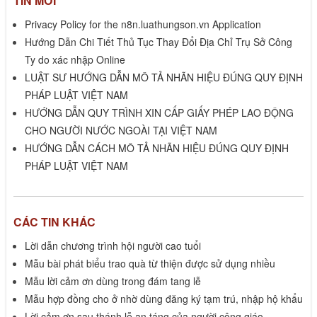
TIN MỚI
Privacy Policy for the n8n.luathungson.vn Application
Hướng Dẫn Chi Tiết Thủ Tục Thay Đổi Địa Chỉ Trụ Sở Công
Ty do xác nhập Online
LUẬT SƯ HƯỚNG DẪN MÔ TẢ NHÃN HIỆU ĐÚNG QUY ĐỊNH
PHÁP LUẬT VIỆT NAM
HƯỚNG DẪN QUY TRÌNH XIN CẤP GIẤY PHÉP LAO ĐỘNG
CHO NGƯỜI NƯỚC NGOÀI TẠI VIỆT NAM
HƯỚNG DẪN CÁCH MÔ TẢ NHÃN HIỆU ĐÚNG QUY ĐỊNH
PHÁP LUẬT VIỆT NAM
CÁC TIN KHÁC
Lời dẫn chương trình hội người cao tuổi
Mẫu bài phát biểu trao quà từ thiện được sử dụng nhiều
Mẫu lời cảm ơn dùng trong đám tang lễ
Mẫu hợp đồng cho ở nhờ dùng đăng ký tạm trú, nhập hộ khẩu
Lời cảm ơn sau thánh lễ an táng của người công giáo