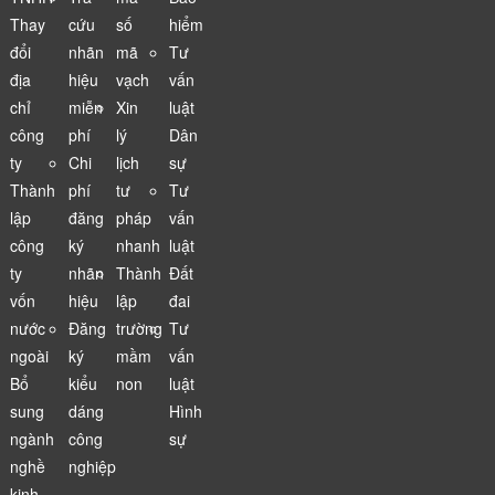
Thay
cứu
số
hiểm
đổi
nhãn
mã
Tư
địa
hiệu
vạch
vấn
chỉ
miễn
Xin
luật
công
phí
lý
Dân
ty
Chi
lịch
sự
Thành
phí
tư
Tư
lập
đăng
pháp
vấn
công
ký
nhanh
luật
ty
nhãn
Thành
Đất
vốn
hiệu
lập
đai
nước
Đăng
trường
Tư
ngoài
ký
mầm
vấn
Bổ
kiểu
non
luật
sung
dáng
Hình
ngành
công
sự
nghề
nghiệp
kinh