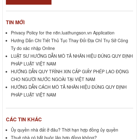
TIN MỚI
Privacy Policy for the n8n.luathungson.vn Application
Hướng Dẫn Chi Tiết Thủ Tục Thay Đổi Địa Chỉ Trụ Sở Công
Ty do xác nhập Online
LUẬT SƯ HƯỚNG DẪN MÔ TẢ NHÃN HIỆU ĐÚNG QUY ĐỊNH
PHÁP LUẬT VIỆT NAM
HƯỚNG DẪN QUY TRÌNH XIN CẤP GIẤY PHÉP LAO ĐỘNG
CHO NGƯỜI NƯỚC NGOÀI TẠI VIỆT NAM
HƯỚNG DẪN CÁCH MÔ TẢ NHÃN HIỆU ĐÚNG QUY ĐỊNH
PHÁP LUẬT VIỆT NAM
CÁC TIN KHÁC
Ủy quyền nhà đất ở đâu? Thời hạn hợp đồng ủy quyền
Thuê nhà có bắt buộc lập hợp đồng không?