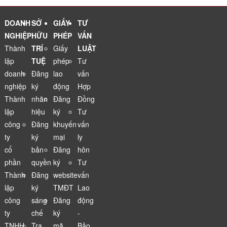
sinh con
phẩm cho
mang tính
website
bơi
nhà hàng
may rủi
thương mại
ăn uống
điện tử
DOANH
SỞ
GIẤY
TƯ
NGHIỆP
HỮU
PHÉP
VẤN
Thành
TRÍ
Giấy
LUẬT
lập
TUỆ
phép
Tư
doanh
Đăng
lao
vấn
nghiệp
ký
động
Hợp
Thành
nhãn
Đăng
Đồng
lập
hiệu
ký
Tư
công
Đăng
khuyến
vấn
ty
ký
mại
ly
cổ
bản
Đăng
hôn
phần
quyền
ký
Tư
Thành
Đăng
website
vấn
lập
ký
TMĐT
Lao
công
sáng
Đăng
động
ty
chế
ký
-
TNHH
Tra
mã
Bảo