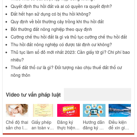
Quyết định thu hồi đất và ai có quyền ra quyết định?
Đất hết hạn sử dụng có bị thu hồi không?
Quy định về bồi thường cây trồng khi thu hồi đất
Bồi thường đất nông nghiệp theo quy định
Cưỡng chế thu hồi đất là gì và thủ tục cưỡng chế thu hồi đất
Thu hồi đất nông nghiệp có được tái định cư không?
Thủ tục làm sổ đỏ mới nhất 2023: Cần giấy tờ gì? Chi phí bao
nhiêu?
Thuế đất thổ cư là gì? Đối tượng nào chịu thuế đất thổ cư
nông thôn
Video tư vấn pháp luật
Chế độ thai
Giấy phép
Đăng ký
Hướng dẫn
Điều kiện
sản cho lao
an toàn vệ
thực hiện
đăng ký và
để xin giấy
động nữ
sinh thực
khuyến mại
thông báo
phép bể