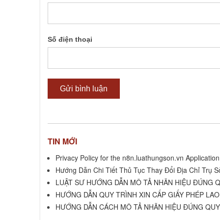
Số điện thoại
TIN MỚI
Privacy Policy for the n8n.luathungson.vn Application
Hướng Dẫn Chi Tiết Thủ Tục Thay Đổi Địa Chỉ Trụ S
LUẬT SƯ HƯỚNG DẪN MÔ TẢ NHÃN HIỆU ĐÚNG Q
HƯỚNG DẪN QUY TRÌNH XIN CẤP GIẤY PHÉP LA
HƯỚNG DẪN CÁCH MÔ TẢ NHÃN HIỆU ĐÚNG QUY 