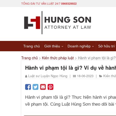
TỔNG ĐÀI TƯ VẤN LUẬT 24/7
0969329922
Trang chủ
Giới thiệu
Doanh nghiệp
Sở hữu trí
Trang chủ
>
Kiến thức pháp luật
>
Hành vi phạm tội là gì?
Hành vi phạm tội là gì? Ví dụ về hàn
Luật sư Luyện Ngọc Hùng
|
18-06-2023
|
Kiến thứ
Hành vi phạm tội là gì? Thực hiện hành vi phạ
về phạm tội. Cùng Luật Hùng Sơn theo dõi bài 