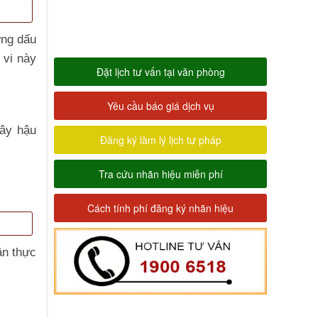
ững dấu
 vi này
Đặt lịch tư vấn tại văn phòng
Yêu cầu báo giá dịch vụ
gây hậu
Đăng ký làm lý lịch tư pháp
Tra cứu nhãn hiệu miễn phí
Cách tính phí đăng ký nhãn hiệu
ân thực