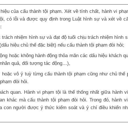
hiệu của cấu thành tội phạm. Xét về tính chất, hành vi phạm
ội, có lỗi và được quy định trong Luật hình sự và xét về cấ
:
c trách nhiệm hình sự và đạt độ tuổi chịu trách nhiệm hình 
dấu hiệu chủ thể đặc biệt) nếu cấu thành tội phạm đòi hỏi;
 động hoặc không hành động thỏa mãn các dấu hiệu khách q
 nhân quả, đối tượng tác động…),
ố ý hoặc vô ý tuỳ từng cấu thành tội phạm cũng như chủ thể 
 phạm đòi hỏi.
hách quan. Hành vi phạm tội là thể thống nhất giữa hành v
an khác mà cấu thành tội phạm đòi hỏi. Trong đó, hành v
ủa con người được ý thức kiểm soát và ý chí điều khiển n