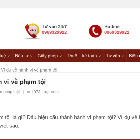
Tư vấn 24/7
Hotline
0969329922
0969329922
 tuệ
Đầu tư
Giấy phép
Thuế – kế toán
Tư vấn
Biểu 
 Ví dụ về hành vi về phạm tội
h vi về phạm tội
c pháp luật
|
1973 Lượt xem
m tội là gì? Dấu hiệu cấu thành hành vi phạm tội? Ví dụ về 
viết sau.