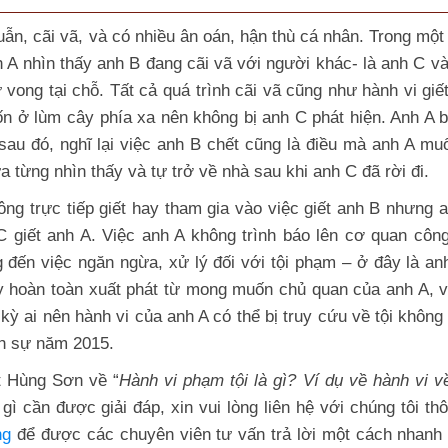
n, cãi vã, và có nhiều ân oán, hận thù cá nhân. Trong một 
h A nhìn thấy anh B đang cãi vã với người khác- là anh C và
vong tại chỗ. Tất cả quá trình cãi vã cũng như hành vi giế
ốn ở lùm cây phía xa nên không bị anh C phát hiện. Anh A 
sau đó, nghĩ lại việc anh B chết cũng là điều mà anh A mu
a từng nhìn thấy và tự trở về nhà sau khi anh C đã rời đi.
g trực tiếp giết hay tham gia vào việc giết anh B nhưng a
C giết anh A. Việc anh A không trình báo lên cơ quan côn
đến việc ngăn ngừa, xử lý đối với tội phạm – ở đây là an
ày hoàn toàn xuất phát từ mong muốn chủ quan của anh A, 
kỳ ai nên hành vi của anh A có thể bị truy cứu về tội không 
nh sự năm 2015.
 Hùng Sơn
về “
Hành vi phạm tội là gì? Ví dụ về hành vi 
ì cần được giải đáp, xin vui lòng liên hệ với chúng tôi th
ng
để được các chuyên viên tư vấn trả lời một cách nhanh