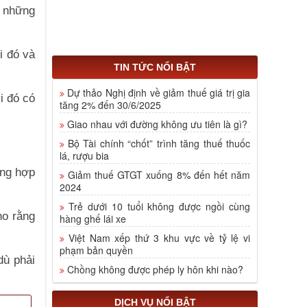
g những
i đó và
TIN TỨC NỔI BẬT
Dự thảo Nghị định về giảm thuế giá trị gia
i đó có
tăng 2% đến 30/6/2025
Giao nhau với đường không ưu tiên là gì?
Bộ Tài chính “chốt” trình tăng thuế thuốc
lá, rượu bia
ờng hợp
Giảm thuế GTGT xuống 8% đến hết năm
2024
Trẻ dưới 10 tuổi không được ngồi cùng
ho rằng
hàng ghế lái xe
Việt Nam xếp thứ 3 khu vực về tỷ lệ vi
phạm bản quyền
dù phải
Chồng không được phép ly hôn khi nào?
DỊCH VỤ NỔI BẬT