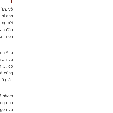
lần, vô
 bị anh
t người
ban đầu
ốn, nên
nh A là
g an về
h C, có
và cũng
tố giác
về phạm
ông qua
 gọn và