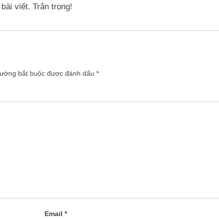
ài viết. Trân trọng!
rường bắt buộc được đánh dấu
*
Email
*