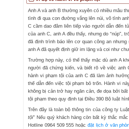
Anh A và anh B thường xuyên có nhiều mâu thuẫ
tình đi qua con đường vắng lên núi, vô tình an
C cầm dao đâm liên tiếp vào người dẫn đến tử 
của anh C, anh A đều thấy, nhưng do “núp”, tr
đã định trình báo lên cơ quan công an nhưng 
anh A đã quyết định giữ im lặng và coi như chư
Trường hợp này, có thể thấy mặc dù anh A khôn
người đã chứng kiến, và biết rõ về việc anh 
hành vi phạm tội của anh C đã làm ảnh hưởng 
thể dẫn đến việc tội phạm bỏ trốn. Hành vi n
không bị cản trở hay ngăn cản, đe dọa bởi bất 
tội phạm theo quy định tại Điều 390 Bộ luật hì
Trên đây là toàn bộ thông tin của công ty
Luật
tội
” Nếu quý khách hàng còn bất kỳ thắc mắc g
Hotline 0964 509 555 hoặc
đặt lịch ở văn phò