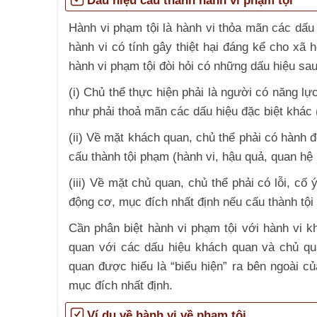
Dấu hiệu cấu thành hành vi phạm tội
Hành vi phạm tội là hành vi thỏa mãn các dấu 
hành vi có tính gây thiệt hại đáng kể cho xã h
hành vi phạm tội đòi hỏi có những dấu hiệu sau
(i) Chủ thể thực hiện phải là người có năng lự
như phải thoả mãn các dấu hiệu đặc biệt khác (
(ii) Về mặt khách quan, chủ thể phải có hành
cấu thành tội phạm (hành vi, hậu quả, quan hệ
(iii) Về mặt chủ quan, chủ thể phải có lỗi, c
động cơ, mục đích nhất định nếu cấu thành tội
Cần phân biệt hành vi phạm tội với hành vi k
quan với các dấu hiệu khách quan và chủ qu
quan được hiểu là “biểu hiện” ra bên ngoài c
mục đích nhất định.
Ví dụ về hành vi về phạm tội