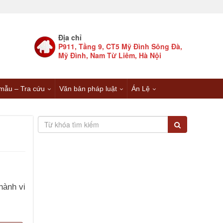
Địa chỉ
P911, Tầng 9, CT5 Mỹ Đình Sông Đà,
Mỹ Đình, Nam Từ Liêm, Hà Nội
mẫu – Tra cứu
Văn bản pháp luật
Án Lệ
hành vi