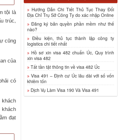
Hướng Dẫn Chi Tiết Thủ Tục Thay Đổi
 tội là
Địa Chỉ Trụ Sở Công Ty do xác nhập Online
u trúc,
Đăng ký bản quyền phần mềm như thế
nào?
Điều kiện, thủ tục thành lập công ty
sự cũng
logistics chi tiết nhất
Hồ sơ xin visa 482 chuẩn Úc, Quy trình
xin visa 482
uan của
Tất tần tật thông tin về visa 482 Úc
Visa 491 – Định cư Úc lâu dài với số vốn
phải có
khiêm tốn
Dịch Vụ Làm Visa 190 Và Visa 491
i khách
i khách
hằm đạt