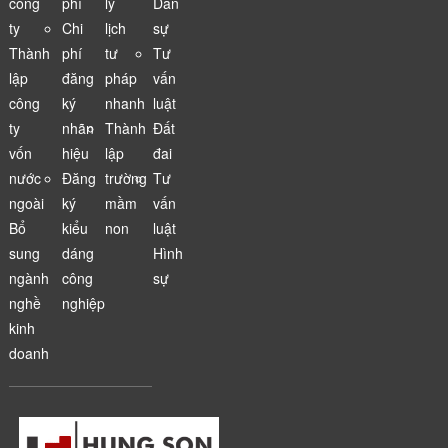
công
phí
lý
Dân
ty
Chi
lịch
sự
Thành
phí
tư
Tư
lập
đăng
pháp
vấn
công
ký
nhanh
luật
ty
nhãn
Thành
Đất
vốn
hiệu
lập
đai
nước
Đăng
trường
Tư
ngoài
ký
mầm
vấn
Bổ
kiểu
non
luật
sung
dáng
Hình
ngành
công
sự
nghề
nghiệp
kinh
doanh