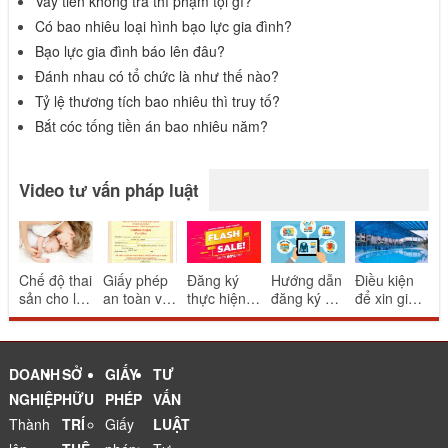
Vay tiền không trả thì phạm tội gì?
Có bao nhiêu loại hình bạo lực gia đình?
Bạo lực gia đình báo lên đâu?
Đánh nhau có tổ chức là như thế nào?
Tỷ lệ thương tích bao nhiêu thì truy tố?
Bắt cóc tống tiền án bao nhiêu năm?
Video tư vấn pháp luật
Chế độ thai
Giấy phép
Đăng ký
Hướng dẫn
Điều kiện
sản cho lao
an toàn vệ
thực hiện
đăng ký và
để xin giấy
động nữ
sinh thực
khuyến mại
thông báo
phép bể
sinh con
phẩm cho
mang tính
website
bơi
nhà hàng
may rủi
thương mại
ăn uống
điện tử
DOANH
SỞ
GIẤY
TƯ
NGHIỆP
HỮU
PHÉP
VẤN
Thành
TRÍ
Giấy
LUẬT