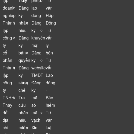
lập
TUỆ
phép
Tư
doanh
Đăng
lao
vấn
nghiệp
ký
động
Hợp
Thành
nhãn
Đăng
Đồng
lập
hiệu
ký
Tư
công
Đăng
khuyến
vấn
ty
ký
mại
ly
cổ
bản
Đăng
hôn
phần
quyền
ký
Tư
Thành
Đăng
website
vấn
lập
ký
TMĐT
Lao
công
sáng
Đăng
động
ty
chế
ký
-
TNHH
Tra
mã
Bảo
Thay
cứu
số
hiểm
đổi
nhãn
mã
Tư
địa
hiệu
vạch
vấn
chỉ
miễn
Xin
luật