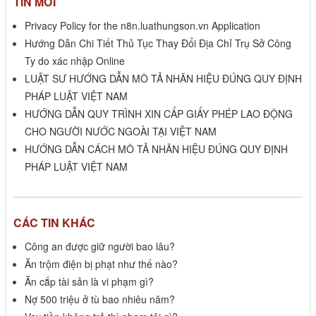
TIN MỚI
Privacy Policy for the n8n.luathungson.vn Application
Hướng Dẫn Chi Tiết Thủ Tục Thay Đổi Địa Chỉ Trụ Sở Công
Ty do xác nhập Online
LUẬT SƯ HƯỚNG DẪN MÔ TẢ NHÃN HIỆU ĐÚNG QUY ĐỊNH
PHÁP LUẬT VIỆT NAM
HƯỚNG DẪN QUY TRÌNH XIN CẤP GIẤY PHÉP LAO ĐỘNG
CHO NGƯỜI NƯỚC NGOÀI TẠI VIỆT NAM
HƯỚNG DẪN CÁCH MÔ TẢ NHÃN HIỆU ĐÚNG QUY ĐỊNH
PHÁP LUẬT VIỆT NAM
CÁC TIN KHÁC
Công an được giữ người bao lâu?
Ăn trộm điện bị phạt như thế nào?
Ăn cắp tài sản là vi phạm gì?
Nợ 500 triệu ở tù bao nhiêu năm?