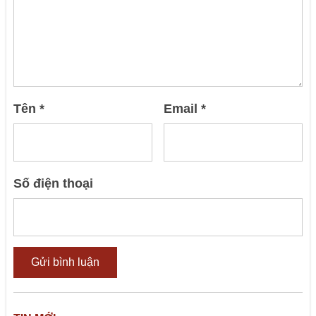
Tên
*
Email
*
Số điện thoại