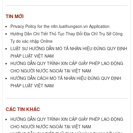
TIN MỚI
Privacy Policy for the n8n.luathungson.vn Application
Hướng Dẫn Chi Tiết Thủ Tục Thay Đổi Địa Chỉ Trụ Sở Công
Ty do xác nhập Online
LUẬT SƯ HƯỚNG DẪN MÔ TẢ NHÃN HIỆU ĐÚNG QUY ĐỊNH
PHÁP LUẬT VIỆT NAM
HƯỚNG DẪN QUY TRÌNH XIN CẤP GIẤY PHÉP LAO ĐỘNG
CHO NGƯỜI NƯỚC NGOÀI TẠI VIỆT NAM
HƯỚNG DẪN CÁCH MÔ TẢ NHÃN HIỆU ĐÚNG QUY ĐỊNH
PHÁP LUẬT VIỆT NAM
CÁC TIN KHÁC
HƯỚNG DẪN QUY TRÌNH XIN CẤP GIẤY PHÉP LAO ĐỘNG
CHO NGƯỜI NƯỚC NGOÀI TẠI VIỆT NAM