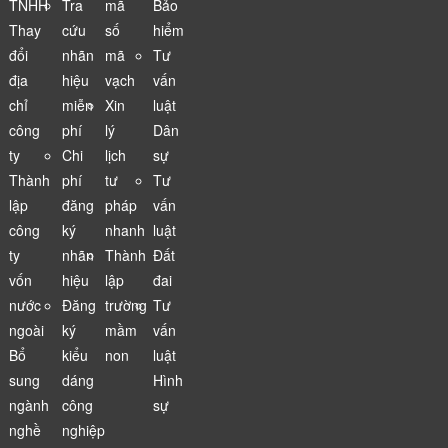
TNHH
Tra
mã
Bảo
Thay
cứu
số
hiểm
đổi
nhãn
mã
Tư
địa
hiệu
vạch
vấn
chỉ
miễn
Xin
luật
công
phí
lý
Dân
ty
Chi
lịch
sự
Thành
phí
tư
Tư
lập
đăng
pháp
vấn
công
ký
nhanh
luật
ty
nhãn
Thành
Đất
vốn
hiệu
lập
đai
nước
Đăng
trường
Tư
ngoài
ký
mầm
vấn
Bổ
kiểu
non
luật
sung
dáng
Hình
ngành
công
sự
nghề
nghiệp