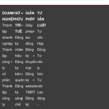
sinh con
phẩm cho
mang tính
website
bơi
nhà hàng
may rủi
thương mại
ăn uống
điện tử
DOANH
SỞ
GIẤY
TƯ
NGHIỆP
HỮU
PHÉP
VẤN
Thành
TRÍ
Giấy
LUẬT
lập
TUỆ
phép
Tư
doanh
Đăng
lao
vấn
nghiệp
ký
động
Hợp
Thành
nhãn
Đăng
Đồng
lập
hiệu
ký
Tư
công
Đăng
khuyến
vấn
ty
ký
mại
ly
cổ
bản
Đăng
hôn
phần
quyền
ký
Tư
Thành
Đăng
website
vấn
lập
ký
TMĐT
Lao
công
sáng
Đăng
động
ty
chế
ký
-