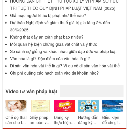
HƯỚNG DẪN CHI TIẾT THỦ TỤC XỬ LÝ VI PHẠM SỞ HỮU
TRÍ TUỆ THEO QUY ĐỊNH PHÁP LUẬT VIỆT NAM (2025)
Giả mạo người khác bị phạt như thế nào?
Dự thảo Nghị định về giảm thuế giá trị gia tăng 2% đến
30/6/2025
Không thắt dây an toàn phạt bao nhiêu?
Mối quan hệ biện chứng giữa vật chất và ý thức
So sánh sự giống và khác nhau giữa đạo đức và pháp luật
Văn hóa là gì? Đặc điểm của văn hóa là gì?
Di sản văn hóa vật thể là gì? Ví dụ về di sản văn hóa vật thể
Chi phí quảng cáo hạch toán vào tài khoản nào?
Video tư vấn pháp luật
Chế độ thai
Giấy phép
Đăng ký
Hướng dẫn
Điều kiện
sản cho lao
an toàn vệ
thực hiện
đăng ký và
để xin giấy
động nữ
sinh thực
khuyến mại
thông báo
phép bể