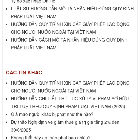
Ty do xác nhập Online
LUẬT SƯ HƯỚNG DẪN MÔ TẢ NHÃN HIỆU ĐÚNG QUY ĐỊNH
PHÁP LUẬT VIỆT NAM
HƯỚNG DẪN QUY TRÌNH XIN CẤP GIẤY PHÉP LAO ĐỘNG
CHO NGƯỜI NƯỚC NGOÀI TẠI VIỆT NAM
HƯỚNG DẪN CÁCH MÔ TẢ NHÃN HIỆU ĐÚNG QUY ĐỊNH
PHÁP LUẬT VIỆT NAM
CÁC TIN KHÁC
HƯỚNG DẪN QUY TRÌNH XIN CẤP GIẤY PHÉP LAO ĐỘNG
CHO NGƯỜI NƯỚC NGOÀI TẠI VIỆT NAM
HƯỚNG DẪN CHI TIẾT THỦ TỤC XỬ LÝ VI PHẠM SỞ HỮU
TRÍ TUỆ THEO QUY ĐỊNH PHÁP LUẬT VIỆT NAM (2025)
Giả mạo người khác bị phạt như thế nào?
Dự thảo Nghị định về giảm thuế giá trị gia tăng 2% đến
30/6/2025
Không thắt dây an toàn phạt bao nhiêu?