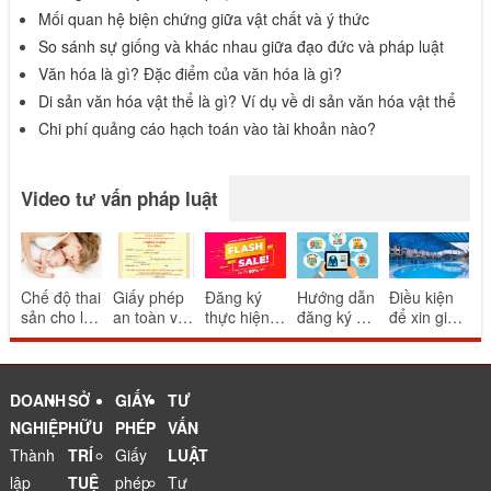
Mối quan hệ biện chứng giữa vật chất và ý thức
So sánh sự giống và khác nhau giữa đạo đức và pháp luật
Văn hóa là gì? Đặc điểm của văn hóa là gì?
Di sản văn hóa vật thể là gì? Ví dụ về di sản văn hóa vật thể
Chi phí quảng cáo hạch toán vào tài khoản nào?
Video tư vấn pháp luật
Chế độ thai
Giấy phép
Đăng ký
Hướng dẫn
Điều kiện
sản cho lao
an toàn vệ
thực hiện
đăng ký và
để xin giấy
động nữ
sinh thực
khuyến mại
thông báo
phép bể
sinh con
phẩm cho
mang tính
website
bơi
nhà hàng
may rủi
thương mại
ăn uống
điện tử
DOANH
SỞ
GIẤY
TƯ
NGHIỆP
HỮU
PHÉP
VẤN
Thành
TRÍ
Giấy
LUẬT
lập
TUỆ
phép
Tư