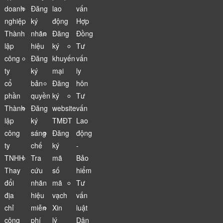
doanh
Đăng
lao
vấn
nghiệp
ký
động
Hợp
Thành
nhãn
Đăng
Đồng
lập
hiệu
ký
Tư
công
Đăng
khuyến
vấn
ty
ký
mại
ly
cổ
bản
Đăng
hôn
phần
quyền
ký
Tư
Thành
Đăng
website
vấn
lập
ký
TMĐT
Lao
công
sáng
Đăng
động
ty
chế
ký
-
TNHH
Tra
mã
Bảo
Thay
cứu
số
hiểm
đổi
nhãn
mã
Tư
địa
hiệu
vạch
vấn
chỉ
miễn
Xin
luật
công
phí
lý
Dân