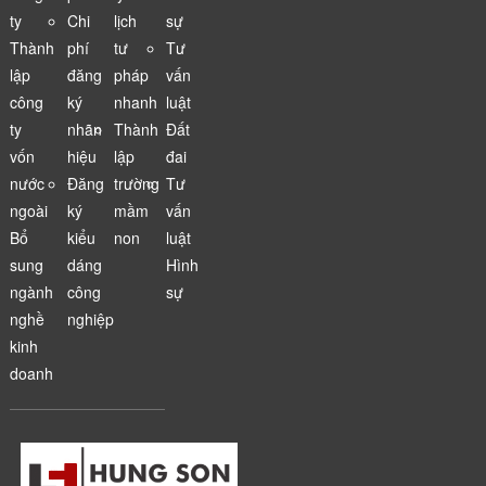
ty
Chi
lịch
sự
Thành
phí
tư
Tư
lập
đăng
pháp
vấn
công
ký
nhanh
luật
ty
nhãn
Thành
Đất
vốn
hiệu
lập
đai
nước
Đăng
trường
Tư
ngoài
ký
mầm
vấn
Bổ
kiểu
non
luật
sung
dáng
Hình
ngành
công
sự
nghề
nghiệp
kinh
doanh