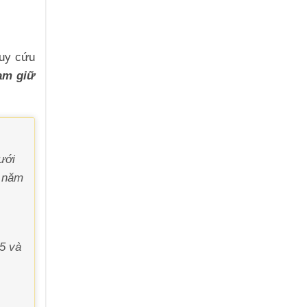
ruy cứu
iam giữ
ưới
3 năm
75 và