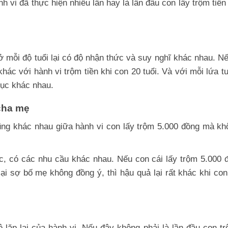
 vi đã thực hiện nhiều lần hay là lần đầu con lấy trộm tiền
ở mỗi độ tuổi lại có độ nhận thức và suy nghĩ khác nhau. N
hác với hành vi trộm tiền khi con 20 tuổi. Và với mỗi lứa tu
dục khác nhau.
 cha mẹ
ũng khác nhau giữa hành vi con lấy trộm 5.000 đồng mà kh
ức, có các nhu cầu khác nhau. Nếu con cái lấy trộm 5.000 
 sợ bố mẹ không đồng ý, thì hậu quả lại rất khác khi con
lặp lại của hành vi. Nếu đây không phải là lần đầu con tr