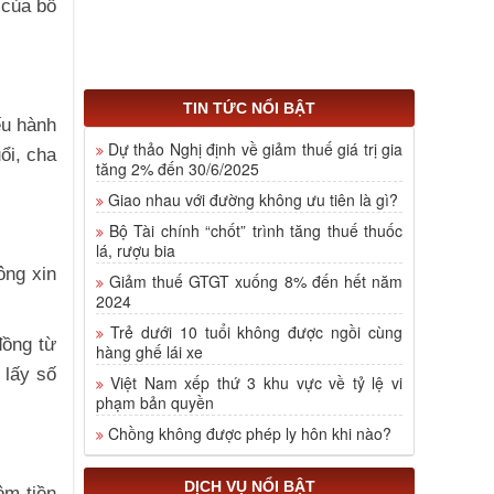
 của bố
TIN TỨC NỔI BẬT
ếu hành
Dự thảo Nghị định về giảm thuế giá trị gia
ổi, cha
tăng 2% đến 30/6/2025
Giao nhau với đường không ưu tiên là gì?
Bộ Tài chính “chốt” trình tăng thuế thuốc
lá, rượu bia
ông xin
Giảm thuế GTGT xuống 8% đến hết năm
2024
Trẻ dưới 10 tuổi không được ngồi cùng
đồng từ
hàng ghế lái xe
 lấy số
Việt Nam xếp thứ 3 khu vực về tỷ lệ vi
phạm bản quyền
Chồng không được phép ly hôn khi nào?
DỊCH VỤ NỔI BẬT
ộm tiền