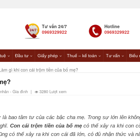
Tư vấn 24/7
Hotline
0969329922
0969329922
 tuệ
Đầu tư
Giấy phép
Thuế – kế toán
Tư vấn
Biểu 
Làm gì khi con cái trộm tiền của bố mẹ?
 mẹ?
nhân - Gia đình
|
3280 Lượt xem
 là bao tâm tư của các bậc cha mẹ. Trong sự lớn lên không
ghĩ.
Con cái trộm tiền của bố mẹ
có thể xảy ra khi con c
g có thể xảy ra khi con cái đã lớn, có đủ nhận thức và n