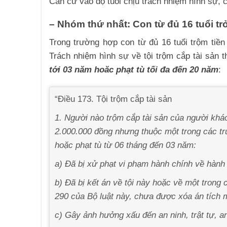
Căn cứ vào độ tuổi chịu trách nhiệm hình sự, 
– Nhóm thứ nhất: Con từ đủ 16 tuổi trở
Trong trường hợp con từ đủ 16 tuổi trộm tiề
Trách nhiệm hình sự về tội trộm cắp tài sản 
tới 03 năm hoăc phạt tù tối đa đến 20 năm
:
“Điều 173. Tội trộm cắp tài sản
1. Người nào trộm cắp tài sản của người khác
2.000.000 đồng nhưng thuộc một trong các tr
hoặc phạt tù từ 06 tháng đến 03 năm:
a) Đã bị xử phạt vi phạm hành chính về hành 
b) Đã bị kết án về tội này hoặc về một trong c
290 của Bộ luật này, chưa được xóa án tích 
c) Gây ảnh hưởng xấu đến an ninh, trật tự, an