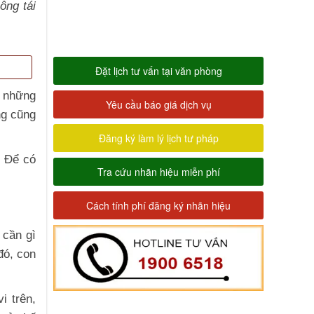
ông tái
Đặt lịch tư vấn tại văn phòng
n những
Yêu cầu báo giá dịch vụ
ng cũng
Đăng ký làm lý lịch tư pháp
? Để có
Tra cứu nhãn hiệu miễn phí
Cách tính phí đăng ký nhãn hiệu
 cần gì
đó, con
i trên,