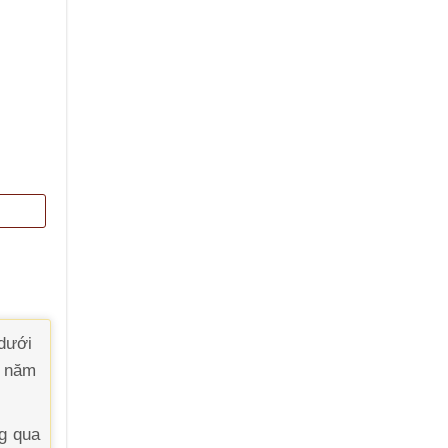
 dưới
3 năm
ng qua