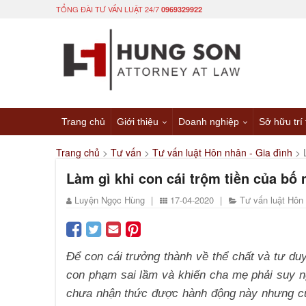
TỔNG ĐÀI TƯ VẤN LUẬT 24/7
0969329922
Trang chủ
Giới thiệu
Doanh nghiệp
Sở hữu trí
Trang chủ
>
Tư vấn
>
Tư vấn luật Hôn nhân - Gia đình
>
Làm gì khi con cái trộm tiền của bố
Luyện Ngọc Hùng
|
17-04-2020
|
Tư vấn luật Hôn 
Để con cái trưởng thành về thể chất và tư duy
con phạm sai lầm và khiến cha mẹ phải suy n
chưa nhận thức được hành động này nhưng cũn