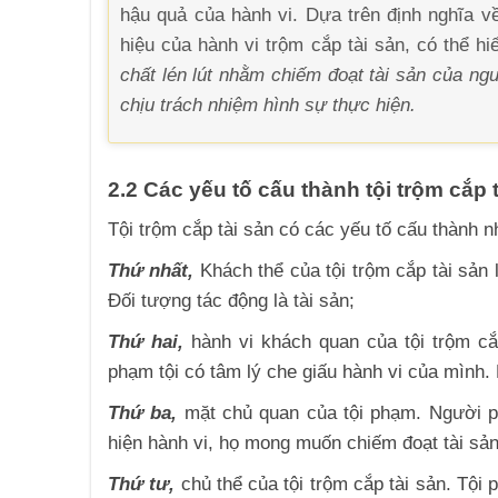
hậu quả của hành vi. Dựa trên định nghĩa 
hiệu của hành vi trộm cắp tài sản, có thể hi
chất lén lút nhằm chiếm đoạt tài sản của ng
chịu trách nhiệm hình sự thực hiện.
2.2 Các yếu tố cấu thành tội trộm cắp 
Tội trộm cắp tài sản có các yếu tố cấu thành n
Thứ nhất,
Khách thể của tội trộm cắp tài sản
Đối tượng tác động là tài sản;
Thứ hai,
hành vi khách quan của tội trộm cắp
phạm tội có tâm lý che giấu hành vi của mình. H
Thứ ba,
mặt chủ quan của tội phạm. Người phạ
hiện hành vi, họ mong muốn chiếm đoạt tài sả
Thứ tư,
chủ thể của tội trộm cắp tài sản. Tội