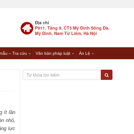
Địa chỉ
P911, Tầng 9, CT5 Mỹ Đình Sông Đà,
Mỹ Đình, Nam Từ Liêm, Hà Nội
mẫu – Tra cứu
Văn bản pháp luật
Án Lệ
 ít lần
òn nhỏ,
ăng lực