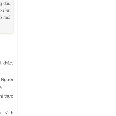
g dấu
ó tính
ủ tuổi
i khác.
. Người
n;
hi thực
c trách