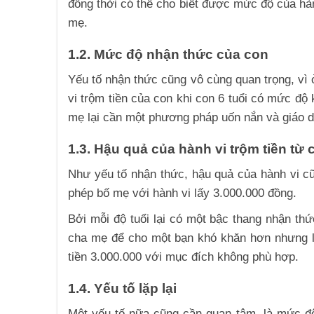
đồng thời có thể cho biết được mức độ của hành
mẹ.
1.2. Mức độ nhận thức của con
Yếu tố nhận thức cũng vô cùng quan trọng, vì 
vi trộm tiền của con khi con 6 tuổi có mức độ k
mẹ lại cần một phương pháp uốn nắn và giáo 
1.3. Hậu quả của hành vi trộm tiền từ
Như yếu tố nhận thức, hậu quả của hành vi c
phép bố mẹ với hành vi lấy 3.000.000 đồng.
Bởi mỗi độ tuổi lại có một bậc thang nhận th
cha mẹ để cho một bạn khó khăn hơn nhưng lại
tiền 3.000.000 với mục đích không phù hợp.
1.4. Yếu tố lặp lại
Một yếu tố nữa cũng cần quan tâm, là mức độ 