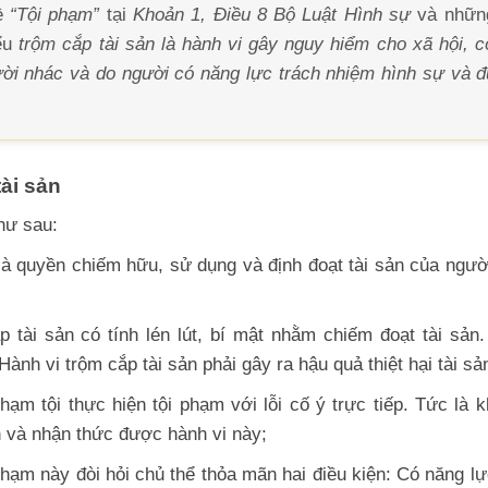
về
“Tội phạm”
tại
Khoản 1, Điều 8 Bộ Luật Hình sự
và nhữn
ểu
trộm cắp tài sản là hành vi gây nguy hiểm cho xã hội, c
ười nhác và do người có năng lực trách nhiệm hình sự và đ
tài sản
hư sau:
 là quyền chiếm hữu, sử dụng và định đoạt tài sản của ngườ
 tài sản có tính lén lút, bí mật nhằm chiếm đoạt tài sản
ành vi trộm cắp tài sản phải gây ra hậu quả thiệt hại tài sả
m tội thực hiện tội phạm với lỗi cố ý trực tiếp. Tức là k
n và nhận thức được hành vi này;
 phạm này đòi hỏi chủ thể thỏa mãn hai điều kiện: Có năng lự