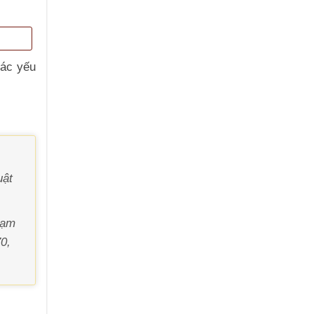
các yếu
uật
hạm
70,