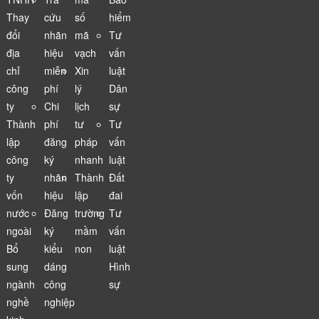
Thay
cứu
số
hiểm
đổi
nhãn
mã
Tư
địa
hiệu
vạch
vấn
chỉ
miễn
Xin
luật
công
phí
lý
Dân
ty
Chi
lịch
sự
Thành
phí
tư
Tư
lập
đăng
pháp
vấn
công
ký
nhanh
luật
ty
nhãn
Thành
Đất
vốn
hiệu
lập
đai
nước
Đăng
trường
Tư
ngoài
ký
mầm
vấn
Bổ
kiểu
non
luật
sung
dáng
Hình
ngành
công
sự
nghề
nghiệp