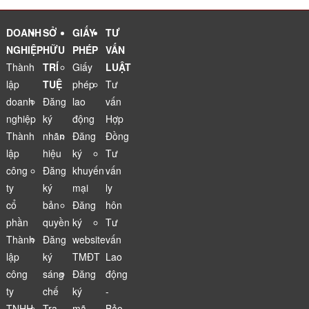
sinh con
phẩm cho
mang tính
website
bơi
nhà hàng
may rủi
thương mại
ăn uống
điện tử
DOANH
SỞ
GIẤY
TƯ
NGHIỆP
HỮU
PHÉP
VẤN
Thành
TRÍ
Giấy
LUẬT
lập
TUỆ
phép
Tư
doanh
Đăng
lao
vấn
nghiệp
ký
động
Hợp
Thành
nhãn
Đăng
Đồng
lập
hiệu
ký
Tư
công
Đăng
khuyến
vấn
ty
ký
mại
ly
cổ
bản
Đăng
hôn
phần
quyền
ký
Tư
Thành
Đăng
website
vấn
lập
ký
TMĐT
Lao
công
sáng
Đăng
động
ty
chế
ký
-
TNHH
Tra
mã
Bảo