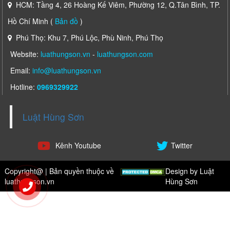
HCM: Tầng 4, 26 Hoàng Kế Viêm, Phường 12, Q.Tân Bình, TP.
Hồ Chí Minh (
Bản đồ
)
Phú Thọ: Khu 7, Phú Lộc, Phù Ninh, Phú Thọ
Website:
luathungson.vn
-
luathungson.com
Email:
info@luathungson.vn
Hotline:
0969329922
Luật Hùng Sơn
Kênh Youtube
Twitter
Copyright@ | Bản quyền thuộc về
Design by
Luật
luathungson.vn
Hùng Sơn