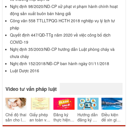
Nghị định 98/2020/ND-CP xử phạt vi phạm hành chính hoạt
động sản xuất buôn bán hàng giả
Công văn 558 TTLLTPQG HCTH 2018 nghiệp vụ lý lịch tư
pháp
Quyết định 447/QĐ-TTg năm 2020 về việc công bố dịch
COVID-19
Nghị định 35/2003/NĐ-CP hướng dẫn Luật phòng cháy và
chưa cháy
Nghị định 152/2018/NĐ-CP ban hành ngày 01/11/2018
Luật Dược 2016
Video tư vấn pháp luật
Chế độ thai
Giấy phép
Đăng ký
Hướng dẫn
Điều kiện
sản cho lao
an toàn vệ
thực hiện
đăng ký và
để xin giấy
động nữ
sinh thực
khuyến mại
thông báo
phép bể