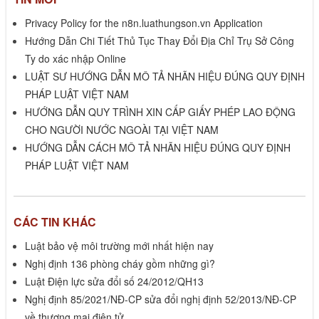
Privacy Policy for the n8n.luathungson.vn Application
Hướng Dẫn Chi Tiết Thủ Tục Thay Đổi Địa Chỉ Trụ Sở Công
Ty do xác nhập Online
LUẬT SƯ HƯỚNG DẪN MÔ TẢ NHÃN HIỆU ĐÚNG QUY ĐỊNH
PHÁP LUẬT VIỆT NAM
HƯỚNG DẪN QUY TRÌNH XIN CẤP GIẤY PHÉP LAO ĐỘNG
CHO NGƯỜI NƯỚC NGOÀI TẠI VIỆT NAM
HƯỚNG DẪN CÁCH MÔ TẢ NHÃN HIỆU ĐÚNG QUY ĐỊNH
PHÁP LUẬT VIỆT NAM
CÁC TIN KHÁC
Luật bảo vệ môi trường mới nhất hiện nay
Nghị định 136 phòng cháy gồm những gì?
Luật Điện lực sửa đổi số 24/2012/QH13
Nghị định 85/2021/NĐ-CP sửa đổi nghị định 52/2013/NĐ-CP
về thương mại điện tử